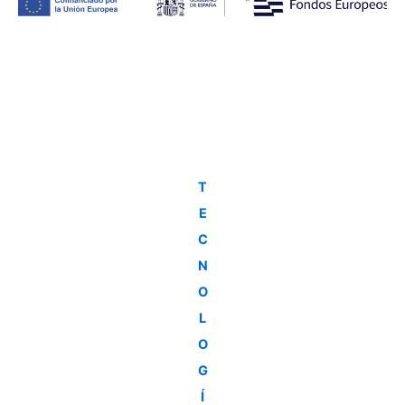
T
E
C
N
O
L
O
G
Í