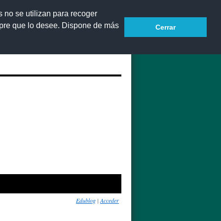
s no se utilizan para recoger
mpre que lo desee. Dispone de más
Cerrar
Accesibilidad
Edublog
|
Acceder