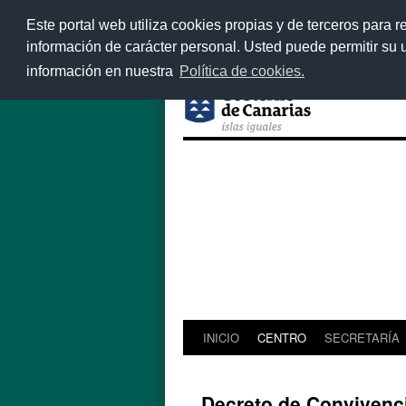
Este portal web utiliza cookies propias y de terceros para r
información de carácter personal. Usted puede permitir su
información en nuestra
Política de cookies.
INICIO
CENTRO
SECRETARÍA
Saltar
al
Decreto de Convivenc