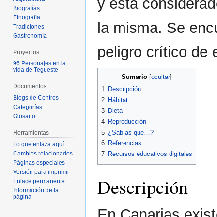
y está considera
Biografías
Etnografía
la misma. Se enc
Tradiciones
Gastronomía
peligro crítico de 
Proyectos
96 Personajes en la
vida de Tegueste
Sumario
Documentos
1
Descripción
Blogs de Centros
2
Hábitat
Categorías
3
Dieta
Glosario
4
Reproducción
5
¿Sabías que…?
Herramientas
6
Referencias
Lo que enlaza aquí
Cambios relacionados
7
Recursos educativos digitales
Páginas especiales
Versión para imprimir
Descripción
Enlace permanente
Información de la
página
En Canarias exist