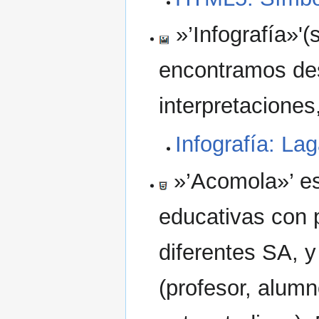
»’Infografía»'(
encontramos des
interpretacione
Infografía: Lag
»’Acomola»’ es
educativas con p
diferentes SA, y
(profesor, alum