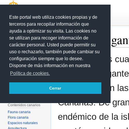
Este portal web utiliza cookies propias y de
Página
Discusión
terceros para recopilar información que
ayuda a optimizar su visita. Las cookies no
Lagarto Gigan
se utilizan para recoger información de
carácter personal. Usted puede permitir su
uso o rechazarlo, también puede cambiar su
Ir
Ir
Es una de las cua
configuración siempre que lo desee.
Página principal
a
a
Portal ecoescuela 2.0
Dispone de más información en nuestra
la
la
Área de Tecnología
de lagarto gigant
Política de cookies.
Educativa
navegación
búsqueda
Actualidad
Página aleatoria
encuentran en las
Cerrar
Cambios recientes
Ayuda
Canarias. De gra
Contenidos canarios
Fauna canaria
endémico de la isl
Flora canaria
Espacios naturales
Arquitectura