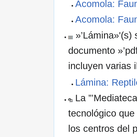
Acomola: Faun
Acomola: Faun
»’Lámina»'(s) 
documento »’pdf»
incluyen varias 
Lámina: Repti
La ”’Mediateca
tecnológico que 
los centros del 