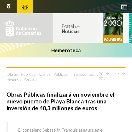
Hemeroteca
Obras Públicas
,
Obras Públicas, Transportes y
28 de junio de
2021
Vivienda
,
Portada
Obras Públicas finalizará en noviembre el
nuevo puerto de Playa Blanca tras una
inversión de 40,3 millones de euros
El consejero Sebastián Franquis asegura en el