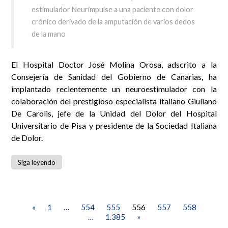
estimulador Neurimpulse a una paciente con dolor
crónico derivado de la amputación de varios dedos
de la mano
El Hospital Doctor José Molina Orosa, adscrito a la
Consejería de Sanidad del Gobierno de Canarias, ha
implantado recientemente un neuroestimulador con la
colaboración del prestigioso especialista italiano Giuliano
De Carolis, jefe de la Unidad del Dolor del Hospital
Universitario de Pisa y presidente de la Sociedad Italiana
de Dolor.
Siga leyendo
«
1
…
554
555
556
557
558
…
1.385
»