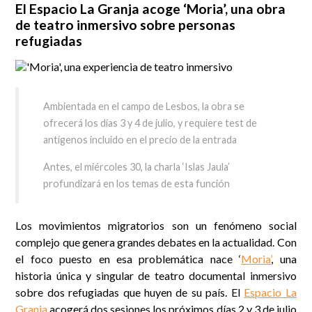
El Espacio La Granja acoge ‘Moria’, una obra
de teatro inmersivo sobre personas
refugiadas
Ambientada en el campo de Lesbos, la obra se
ofrecerá los días 3 y 4 de julio, y requiere test de
antígenos incluido en el precio de la entrada
Antes, el miércoles 30, la charla ‘Islas Jaula’
profundizará en los temas de esta función
Los movimientos migratorios son un fenómeno social
complejo que genera grandes debates en la actualidad. Con
el foco puesto en esa problemática nace ‘
Moria’
, una
historia única y singular de teatro documental inmersivo
sobre dos refugiadas que huyen de su país. El
Espacio La
Granja
acogerá dos sesiones los próximos días 2 y 3 de julio