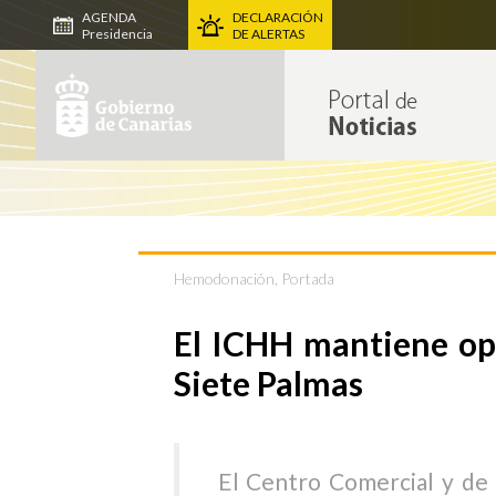
AGENDA
DECLARACIÓN
Presidencia
DE ALERTAS
Hemodonación
,
Portada
El ICHH mantiene op
Siete Palmas
El Centro Comercial y de 