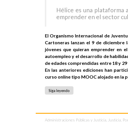
Hélice es una plataforma a
emprender en el sector cul
El Organismo Internacional de Juventu
Cartoneras lanzan el 9 de diciembre l
jóvenes que quieran emprender en el 
autoempleo y el desarrollo de habilid
de edades comprendidas entre 18 y 29 a
En las anteriores ediciones han parti
curso online tipo MOOC alojado en la 
Siga leyendo
Administraciones Públicas y Justicia
,
Justicia
,
Po