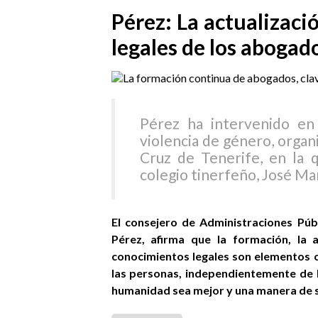
Pérez: La actualizaci
legales de los abogad
Pérez ha intervenido en 
violencia de género, organ
Cruz de Tenerife, en la 
colegio tinerfeño, José M
El consejero de Administraciones Públ
Pérez, afirma que la formación, la 
conocimientos legales son elementos c
las personas, independientemente de la
humanidad sea mejor y una manera de ser