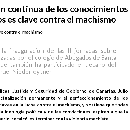
ón continua de los conocimientos
os es clave contra el machismo
la inauguración de las II jornadas sobre
izadas por el colegio de Abogados de Santa
que también ha participado el decano del
anuel Niederleytner
icas, Justicia y Seguridad de Gobierno de Canarias, Julio
actualización permanente y el perfeccionamiento de los
laves en la lucha contra el machismo, y sostiene que todas
 ideología política y de las convicciones, aspiran a que la
lo, recalcó, es terminar con la violencia machista.