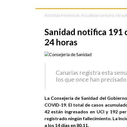
Actividad Asistencial
,
Actualidad sanitaria
,
Hospit
Sanidad notifica 191 
24 horas
Canarias registra esta sem
los que once han precisado
La Consejería de Sanidad del Gobierno
COVID-19. El total de casos acumulados
42 están ingresados en UCI y 192 per
registrado ningún fallecimiento. La Inci
a los 14 días en 80,11.