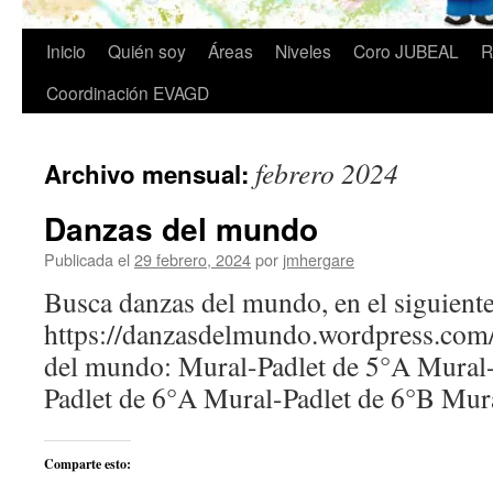
Inicio
Quién soy
Áreas
Niveles
Coro JUBEAL
R
Coordinación EVAGD
febrero 2024
Archivo mensual:
Danzas del mundo
Publicada el
29 febrero, 2024
por
jmhergare
Busca danzas del mundo, en el siguiente
https://danzasdelmundo.wordpress.com
del mundo: Mural-Padlet de 5°A Mural-
Padlet de 6°A Mural-Padlet de 6°B Mur
Comparte esto: