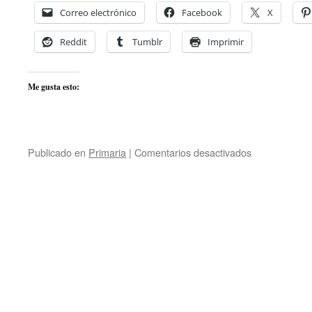
Correo electrónico
Facebook
X
Reddit
Tumblr
Imprimir
Me gusta esto:
en
Publicado en
Primaria
|
Comentarios desactivados
Danzas
del
mundo