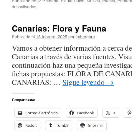
Publicado en
6º Primaria
,
Flauta Dulce
,
Música
,
Placas
,
Primari
en
desactivados
Protegido:
Adaptación
del
Canarias: Flora y Fauna
musical
«El
Publicada el
18 febrero, 2025
por
jmhergare
rey
Vamos a obtener información a cerca de 
León»
para
Canarias a través de varias fuentes. Visu
6º
continuación haz una pequeña investigac
de
Primaria
fichas propuestas: FLORA DE CANA
CANARIAS: …
Sigue leyendo
→
Comparte esto:
Correo electrónico
Facebook
X
Reddit
Tumblr
Imprimir