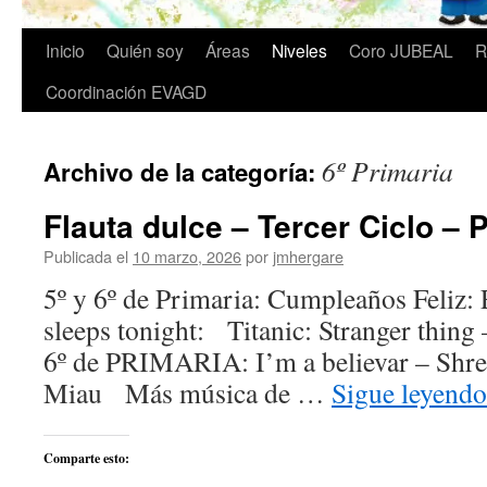
Inicio
Quién soy
Áreas
Niveles
Coro JUBEAL
R
Coordinación EVAGD
6º Primaria
Archivo de la categoría:
Flauta dulce – Tercer Ciclo – 
Publicada el
10 marzo, 2026
por
jmhergare
5º y 6º de Primaria: Cumpleaños Feliz:
sleeps tonight: Titanic: Stranger thing 
6º de PRIMARIA: I’m a believar – Shr
Miau Más música de …
Sigue leyend
Comparte esto: