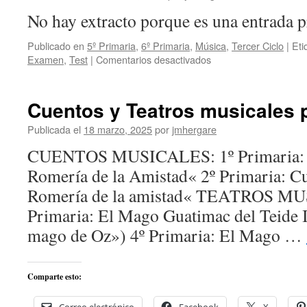
No hay extracto porque es una entrada p
Publicado en
5º Primaria
,
6º Primaria
,
Música
,
Tercer Ciclo
|
Eti
en
Examen
,
Test
|
Comentarios desactivados
Protegido:
Test
–
Cuentos y Teatros musicales 
Los
Compases
Publicada el
18 marzo, 2025
por
jmhergare
CUENTOS MUSICALES: 1º Primaria: 
Romería de la Amistad« 2º Primaria: C
Romería de la amistad« TEATROS MU
Primaria: El Mago Guatimac del Teide I
mago de Oz») 4º Primaria: El Mago …
Comparte esto: