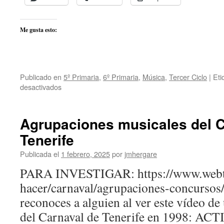
Me gusta esto:
Publicado en
5º Primaria
,
6º Primaria
,
Música
,
Tercer Ciclo
|
Eti
en
desactivados
Pasos
de
Salsa
Agrupaciones musicales del C
Tenerife
Publicada el
1 febrero, 2025
por
jmhergare
PARA INVESTIGAR: https://www.webte
hacer/carnaval/agrupaciones-concursos/
reconoces a alguien al ver este vídeo de 
del Carnaval de Tenerife en 1998: A