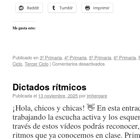
Reddit
Tumblr
Imprimir
Me gusta esto:
Publicado en
3º Primaria
,
4º Primaria
,
5º Primaria
,
6º Primaria
,
en
Ciclo
,
Tercer Ciclo
|
Comentarios desactivados
Posiciones
de
la
Dictados rítmicos
Flauta
Dulce
Publicada el
13 noviembre, 2025
por
jmhergare
¡Hola, chicos y chicas! 👋 En esta entr
trabajando la escucha activa y los esqu
través de estos vídeos podrás reconocer, 
ritmos que ya conocemos en clase. Prim