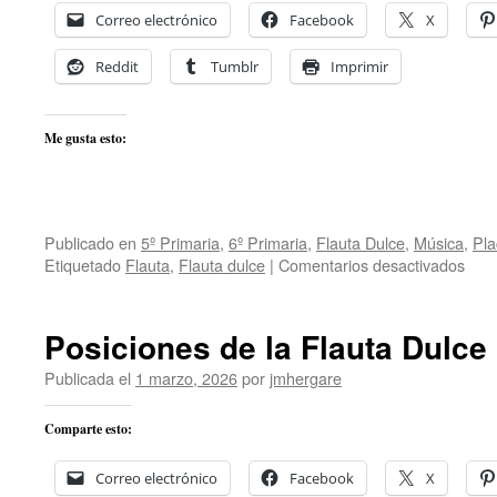
Correo electrónico
Facebook
X
Reddit
Tumblr
Imprimir
Me gusta esto:
Publicado en
5º Primaria
,
6º Primaria
,
Flauta Dulce
,
Música
,
Pla
en
Etiquetado
Flauta
,
Flauta dulce
|
Comentarios desactivados
Flau
dulc
–
Posiciones de la Flauta Dulce
Terc
Cicl
Publicada el
1 marzo, 2026
por
jmhergare
–
Prim
Comparte esto:
Correo electrónico
Facebook
X