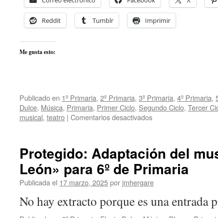
Correo electrónico
Facebook
X
Reddit
Tumblr
Imprimir
Me gusta esto:
Publicado en
1º Primaria
,
2º Primaria
,
3º Primaria
,
4º Primaria
,
Dulce
,
Música
,
Primaria
,
Primer Ciclo
,
Segundo Ciclo
,
Tercer Ci
en
musical
,
teatro
|
Comentarios desactivados
Cuentos
y
Teatros
Protegido: Adaptación del mus
musicales
León» para 6º de Primaria
por
Ciclos
Publicada el
17 marzo, 2025
por
jmhergare
2025
No hay extracto porque es una entrada p