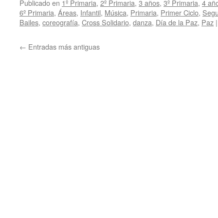
Publicado en
1º Primaria
,
2º Primaria
,
3 años
,
3º Primaria
,
4 añ
6º Primaria
,
Áreas
,
Infantil
,
Música
,
Primaria
,
Primer Ciclo
,
Segu
Bailes
,
coreografía
,
Cross Solidario
,
danza
,
Día de la Paz
,
Paz
|
←
Entradas más antiguas