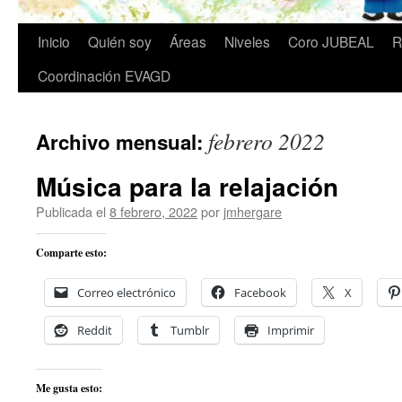
Inicio
Quién soy
Áreas
Niveles
Coro JUBEAL
R
Coordinación EVAGD
febrero 2022
Archivo mensual:
Música para la relajación
Publicada el
8 febrero, 2022
por
jmhergare
Comparte esto:
Correo electrónico
Facebook
X
Reddit
Tumblr
Imprimir
Me gusta esto: