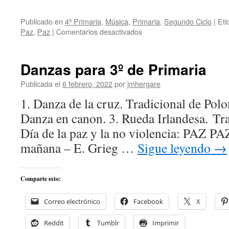
Publicado en
4º Primaria
,
Música
,
Primaria
,
Segundo Ciclo
|
Eti
en
Paz
,
Paz
|
Comentarios desactivados
Danzas
para
4º
Danzas para 3º de Primaria
de
Primaria
Publicada el
6 febrero, 2022
por
jmhergare
1. Danza de la cruz. Tradicional de Pol
Danza en canon. 3. Rueda Irlandesa. Trad
Día de la paz y la no violencia: PAZ P
mañana – E. Grieg …
Sigue leyendo
→
Comparte esto:
Correo electrónico
Facebook
X
Reddit
Tumblr
Imprimir