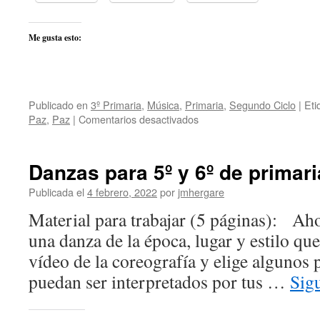
Me gusta esto:
Publicado en
3º Primaria
,
Música
,
Primaria
,
Segundo Ciclo
|
Eti
en
Paz
,
Paz
|
Comentarios desactivados
Danzas
para
3º
Danzas para 5º y 6º de primari
de
Primaria
Publicada el
4 febrero, 2022
por
jmhergare
Material para trabajar (5 páginas): Aho
una danza de la época, lugar y estilo que
vídeo de la coreografía y elige algunos 
puedan ser interpretados por tus …
Sig