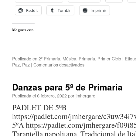
Reddit
Tumblr
Imprimir
Me gusta esto:
Publicado en
2º Primaria
,
Música
,
Primaria
,
Primer Ciclo
|
Etiqu
en
Paz
,
Paz
|
Comentarios desactivados
Danzas
para
2º
Danzas para 5º de Primaria
de
Primaria
Publicada el
6 febrero, 2022
por
jmhergare
PADLET DE 5ºB
https://padlet.com/jmhergare/c3uw34
5ºA https://padlet.com/jmhergare/f09i8
Tarantella napolitana. Tradicional de Ita