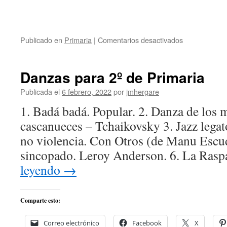
en
Publicado en
Primaria
|
Comentarios desactivados
Música
para
la
Danzas para 2º de Primaria
relajación
Publicada el
6 febrero, 2022
por
jmhergare
1. Badá badá. Popular. 2. Danza de los m
cascanueces – Tchaikovsky 3. Jazz legato
no violencia. Con Otros (de Manu Escud
sincopado. Leroy Anderson. 6. La Rasp
leyendo
→
Comparte esto:
Correo electrónico
Facebook
X