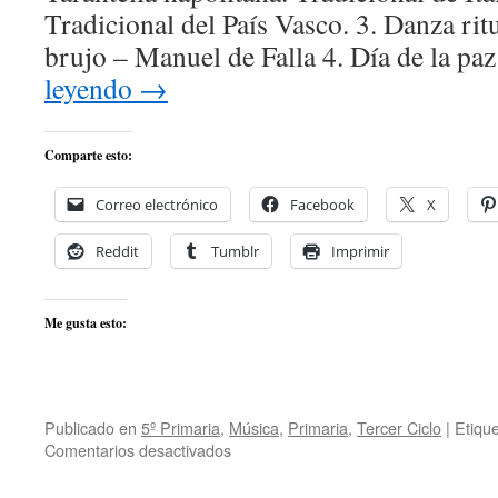
Tradicional del País Vasco. 3. Danza ri
brujo – Manuel de Falla 4. Día de la pa
leyendo
→
Comparte esto:
Correo electrónico
Facebook
X
Reddit
Tumblr
Imprimir
Me gusta esto:
Publicado en
5º Primaria
,
Música
,
Primaria
,
Tercer Ciclo
|
Etiqu
en
Comentarios desactivados
Danzas
para