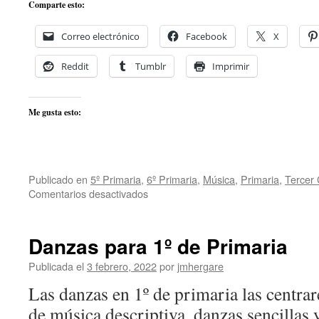
Comparte esto:
Correo electrónico
Facebook
X
Reddit
Tumblr
Imprimir
Me gusta esto:
Publicado en
5º Primaria
,
6º Primaria
,
Música
,
Primaria
,
Tercer 
en
Comentarios desactivados
Danzas
para
5º
Danzas para 1º de Primaria
y
6º
Publicada el
3 febrero, 2022
por
jmhergare
de
Las danzas en 1º de primaria las centra
primaria
de música descriptiva, danzas sencillas 