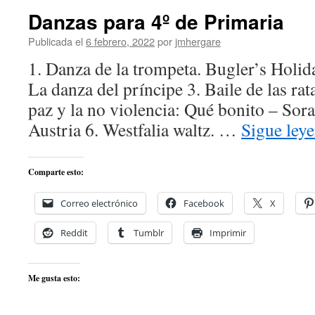
5º
Danzas para 4º de Primaria
de
Primaria
Publicada el
6 febrero, 2022
por
jmhergare
1. Danza de la trompeta. Bugler’s Holid
La danza del príncipe 3. Baile de las rata
paz y la no violencia: Qué bonito – Sora
Austria 6. Westfalia waltz. …
Sigue ley
Comparte esto:
Correo electrónico
Facebook
X
Reddit
Tumblr
Imprimir
Me gusta esto: