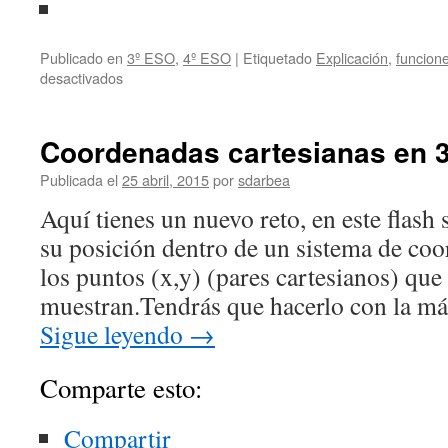
Publicado en
3º ESO
,
4º ESO
|
Etiquetado
Explicación
,
funcion
en
desactivados
Gráfica
a
partir
Coordenadas cartesianas en 
de
un
Publicada el
25 abril, 2015
por
sdarbea
Enunciado
Aquí tienes un nuevo reto, en este flash s
su posición dentro de un sistema de co
los puntos (x,y) (pares cartesianos) que
muestran.Tendrás que hacerlo con la m
Sigue leyendo
→
Comparte esto:
Compartir