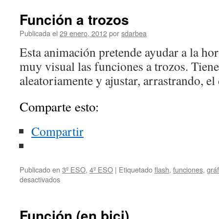
Función a trozos
Publicada el
29 enero, 2012
por
sdarbea
Esta animación pretende ayudar a la hor
muy visual las funciones a trozos. Tiene
aleatoriamente y ajustar, arrastrando, e
Comparte esto:
Compartir
Publicado en
3º ESO
,
4º ESO
|
Etiquetado
flash
,
funciones
,
gráf
en
desactivados
Función
a
trozos
Función (en bici)