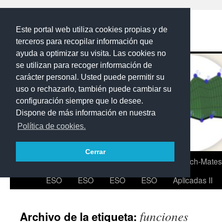
Saltar
al
Los flash de Sergiov
Este portal web utiliza cookies propias y de
contenido
terceros para recopilar información que
ayuda a optimizar su visita. Las cookies no
se utilizan para recoger información de
carácter personal. Usted puede permitir su
uso o rechazarlo, también puede cambiar su
configuración siempre que lo desee.
Dispone de más información en nuestra
Política de cookies.
Cerrar
Inicio
4º
3º
2º
1º
2ºBach-Mates
ESO
ESO
ESO
ESO
Aplicadas II
funciones
Archivo de la etiqueta: