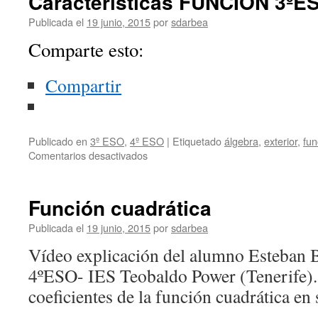
Características FUNCIÓN 3ºE
Publicada el
19 junio, 2015
por
sdarbea
Comparte esto:
Compartir
Publicado en
3º ESO
,
4º ESO
|
Etiquetado
álgebra
,
exterior
,
fun
en
Comentarios desactivados
Características
FUNCIÓN
3ºESO-
Función cuadrática
C
Publicada el
19 junio, 2015
por
sdarbea
Vídeo explicación del alumno Esteban B
4ºESO- IES Teobaldo Power (Tenerife).
coeficientes de la función cuadrática en 