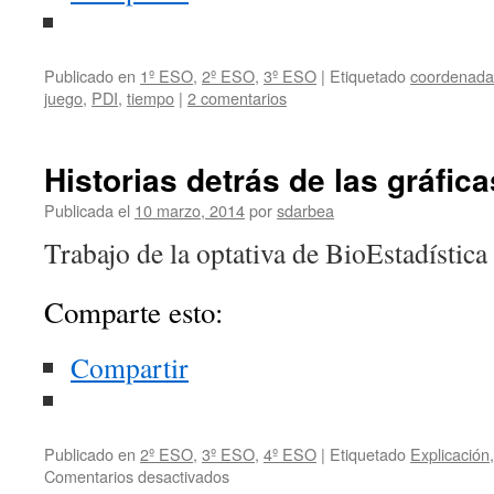
Publicado en
1º ESO
,
2º ESO
,
3º ESO
|
Etiquetado
coordenada
juego
,
PDI
,
tiempo
|
2 comentarios
Historias detrás de las gráfica
Publicada el
10 marzo, 2014
por
sdarbea
Trabajo de la optativa de BioEstadística
Comparte esto:
Compartir
Publicado en
2º ESO
,
3º ESO
,
4º ESO
|
Etiquetado
Explicación
en
Comentarios desactivados