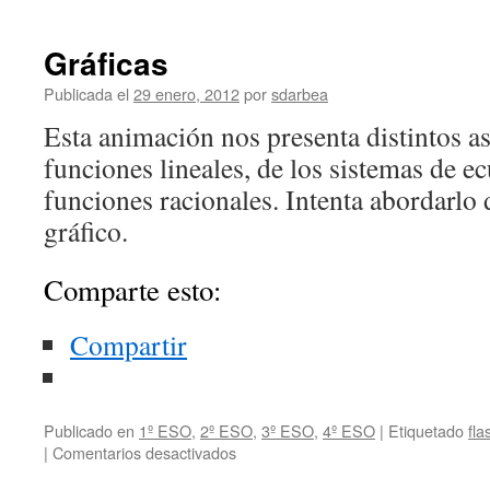
Historias
detrás
de
Gráficas
las
gráficas
Publicada el
29 enero, 2012
por
sdarbea
Esta animación nos presenta distintos as
funciones lineales, de los sistemas de ec
funciones racionales. Intenta abordarlo 
gráfico.
Comparte esto:
Compartir
Publicado en
1º ESO
,
2º ESO
,
3º ESO
,
4º ESO
|
Etiquetado
fla
en
|
Comentarios desactivados
Gráficas