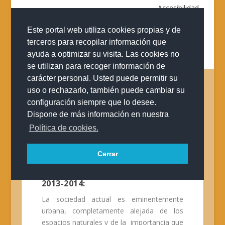
Accesibilidad
Este portal web utiliza cookies propias y de
terceros para recopilar información que
ayuda a optimizar su visita. Las cookies no
se utilizan para recoger información de
carácter personal. Usted puede permitir su
uso o rechazarlo, también puede cambiar su
configuración siempre que lo desee.
PROYECTO HUERTO
Dispone de más información en nuestra
ESCOLAR – REDECOS
Política de cookies.
Cerrar
PLANIFICACIÓN HUERTO
ESCOLAR ECOLÓGICO. CURSO
2013-2014:
La sociedad actual es eminentemente
urbana, completamente alejada de los
espacios naturales y de la importancia que