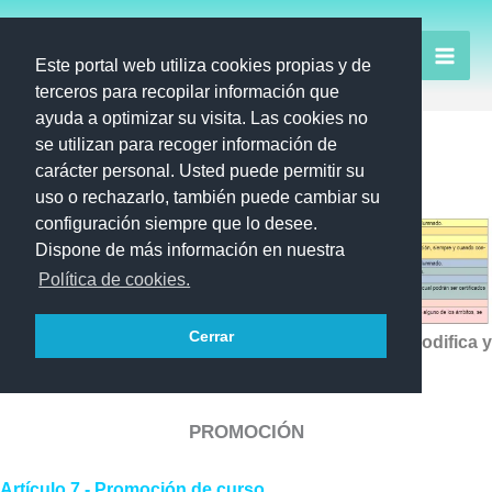
Ir
al
Este portal web utiliza cookies propias y de
contenido
terceros para recopilar información que
ayuda a optimizar su visita. Las cookies no
Promoción y titulación
se utilizan para recoger información de
EBPA
CAE
THAT´S ENGLISH
carácter personal. Usted puede permitir su
uso o rechazarlo, también puede cambiar su
Orden de 20 octubre de 2022
configuración siempre que lo desee.
Dispone de más información en nuestra
Política de cookies.
Cerrar
ORDEN de 3 de diciembre de 2003, por la que se modifica y
amplía la Orden de 20 de octubre de 2000.
PROMOCIÓN
Artículo 7.- Promoción de curso