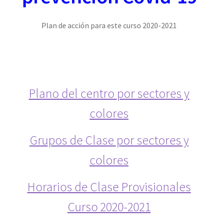
Admisión 2 Curso
Plan de acción para este curso 2020-2021
Admision EEDD
Admision FP
Alumnado
Plano del centro por sectores y
colores
AULA EMPRENDIMIENTO
Grupos de Clase por sectores y
AULA TECNOLOGÍA APLICADA
colores
BLOG
Horarios de Clase Provisionales
Bolsa Empleo
Curso 2020-2021
CAFETERÍA