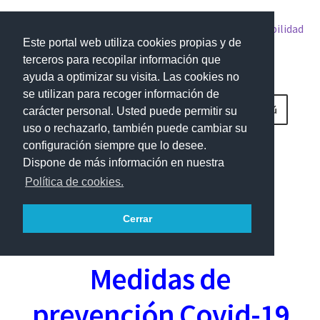
Accesibilidad
Este portal web utiliza cookies propias y de
terceros para recopilar información que
ayuda a optimizar su visita. Las cookies no
se utilizan para recoger información de
Ir
Ir
Menú
carácter personal. Usted puede permitir su
a
al
uso o rechazarlo, también puede cambiar su
la
contenido
Inicio
configuración siempre que lo desee.
navegación
Dispone de más información en nuestra
¿POR QUÉ TAN POCAS?
Política de cookies.
covid-19
¿Quiénes somos?
Cerrar
Acreditación de competencias profesionales
Medidas de
Administración y Secretaría
prevención Covid-19