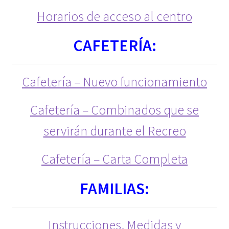
Horarios de acceso al centro
Calendario
CAFETERÍA:
Capacitación Digital
Carta Erasmus ECHE
Cafetería – Nuevo funcionamiento
cita-previa
Cafetería – Combinados que se
servirán durante el Recreo
Cofinanciacion Red Calidad
Cafetería – Carta Completa
Comienzo
FAMILIAS:
Cómo llegar
CONSEJO SOCIAL
Instrucciones, Medidas y