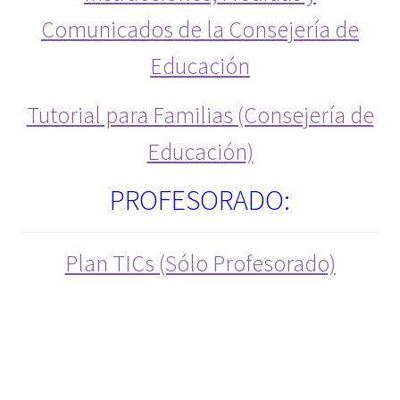
CONTACTO
Comunicados de la Consejería de
Educación
Convalidaciones
Tutorial para Familias (Consejería de
covid-19
Educación)
Departamento Innovación y Calidad
PROFESORADO:
Documentos
Equipo
Plan TICs (Sólo Profesorado)
Erasmus
Erasmus Carta ECHE
Erasmus convocatoria