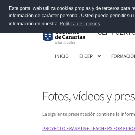
Este portal web utiliza cookies propias y de terceros para r
información de carácter personal. Usted puede permitir su
información en nuestra
Política de cookies.
CEP PUERTO
Ir
Ir
a
al
INICIO
El CEP
FORMACIÓ
la
contenido
navegación
Fotos, vídeos y pre
La siguiente presentación contiene la inform
PROYECTO ERASMUS+ TEACHERS FOR EUR