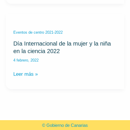
Día
Internacional
de
Eventos de centro 2021-2022
la
Día Internacional de la mujer y la niña
mujer
en la ciencia 2022
y
la
4 febrero, 2022
niña
Leer más »
en
la
ciencia
2022
© Gobierno de Canarias