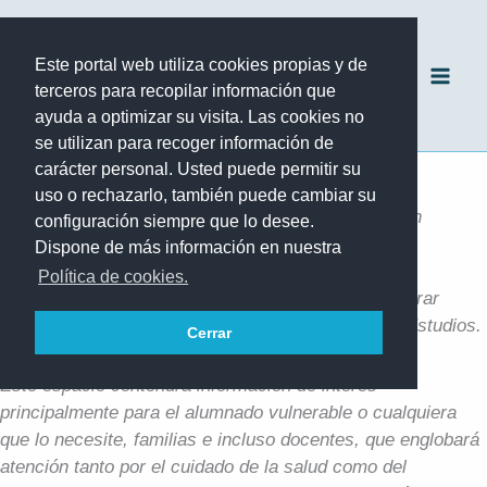
Ir
al
Este portal web utiliza cookies propias y de
contenido
terceros para recopilar información que
ayuda a optimizar su visita. Las cookies no
se utilizan para recoger información de
Área de Salud y Educación emocional
carácter personal. Usted puede permitir su
Información
uso o rechazarlo, también puede cambiar su
Desde el Eje de Promoción de la Salud y Educación
configuración siempre que lo desee.
Emocional, Orientación y Bienestar del IES Alonso
Dispone de más información en nuestra
Quesada, presentamos el “ÁREA DE SALUD Y
Política de cookies.
EDUCACIÓN EMOCIONAL”. El cual podrás encontrar
también en el panel de corcho junto a Jefatura de Estudios.
Cerrar
Este espacio contendrá información de interés
principalmente para el alumnado vulnerable o cualquiera
que lo necesite, familias e incluso docentes, que englobará
atención tanto por el cuidado de la salud como del