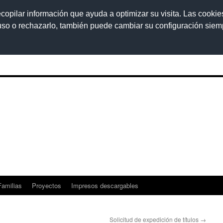
ecopilar información que ayuda a optimizar su visita. Las cookie
 uso o rechazarlo, también puede cambiar su configuración sie
Familias
Proyectos
Impresos descargables
Solicitud de expedición de títulos
→