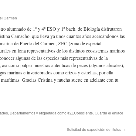
del Carmen
tro alumnado de 1º y 4º ESO y 1º bach. de Biología disfrutaron
Cristina Camacho, que lleva ya unos cuantos años acercándonos las
ubmarina de Puerto del Carmen, ZEC (zona de especial
rales en lona representativos de los distintos ecosistemas marinos
conocer algunas de las especies más representativas de la
 así como palpar muestras auténticas de peces (algunos abisales),
ugas marinas e invertebrados como erizos y estrellas, por ella
 marítimas. Gracias Cristina y mucha suerte en adelante con tu
dades
,
Departamentos
y etiquetada como
#ZEConsciente
. Guarda el
enlace
Solicitud de expedición de títulos
→