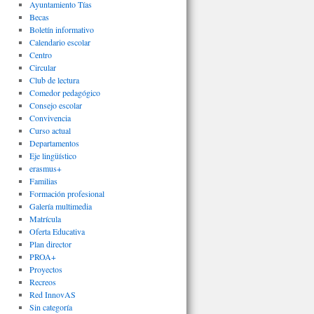
Ayuntamiento Tías
Becas
Boletín informativo
Calendario escolar
Centro
Circular
Club de lectura
Comedor pedagógico
Consejo escolar
Convivencia
Curso actual
Departamentos
Eje lingüístico
erasmus+
Familias
Formación profesional
Galería multimedia
Matrícula
Oferta Educativa
Plan director
PROA+
Proyectos
Recreos
Red InnovAS
Sin categoría