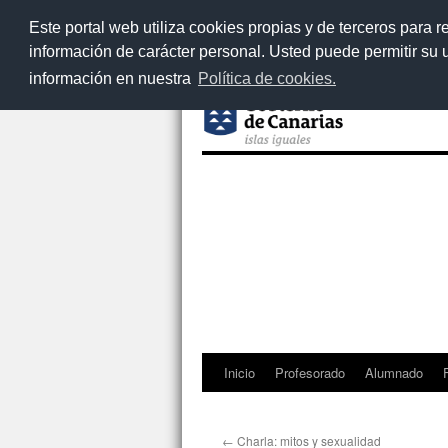
Este portal web utiliza cookies propias y de terceros para r
información de carácter personal. Usted puede permitir su
información en nuestra
Política de cookies.
Inicio
Profesorado
Alumnado
Saltar
al
←
Charla: mitos y sexualidad