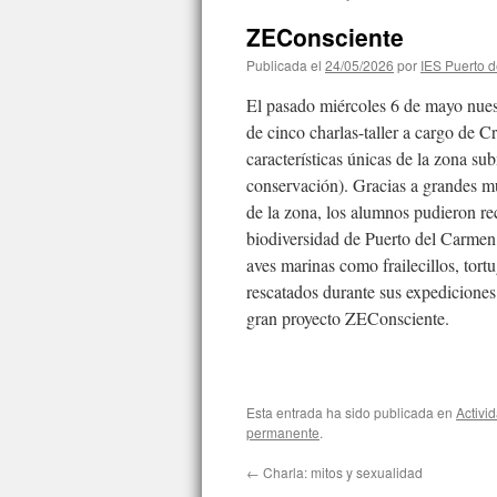
contenido
ZEConsciente
Publicada el
24/05/2026
por
IES Puerto 
El pasado miércoles 6 de mayo nues
de cinco charlas-taller a cargo de 
características únicas de la zona s
conservación). Gracias a grandes mu
de la zona, los alumnos pudieron re
biodiversidad de Puerto del Carmen,
aves marinas como frailecillos, tort
rescatados durante sus expediciones
gran proyecto ZEConsciente.
Esta entrada ha sido publicada en
Activi
permanente
.
←
Charla: mitos y sexualidad