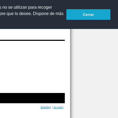
s no se utilizan para recoger
mpre que lo desee. Dispone de más
Cerrar
Accesibilidad
Edublog
|
Acceder