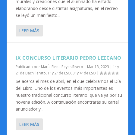
murales y creaciones que el alumnado ha estado
elaborando desde distintas asignaturas, en el recreo
se leyó un manifiesto...
LEER MÁS
IX CONCURSO LITERARIO PEDRO LEZCANO
Publicado por
MarÍa Elena Reyes Rivero
|
Mar 13, 2023
|
1º y
2º de Bachillerato
,
1º y 2º de ESO
,
3º y 4º de ESO
|
Se acerca el mes de abril, en el que celebramos el Día
del Libro. Uno de los eventos más importantes es
nuestro tradicional concurso literario, que va ya por su
novena edición. A continuación encontrarás su cartel
anunciador y...
LEER MÁS