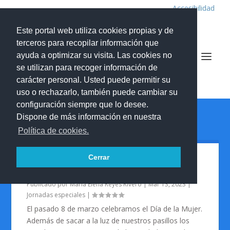
Accesibilidad
Este portal web utiliza cookies propias y de
terceros para recopilar información que
ayuda a optimizar su visita. Las cookies no
se utilizan para recoger información de
IES de Tafira - Nelson Mandela
carácter personal. Usted puede permitir su
uso o rechazarlo, también puede cambiar su
configuración siempre que lo desee.
Dispone de más información en nuestra
MES:
MARZO 2023
Política de cookies.
Cerrar
CELEBRACIÓN DEL 8 DE MARZO
Publicado por
MarÍa Elena Reyes Rivero
|
Mar 13, 2023
|
Jornadas especiales
|
El pasado 8 de marzo celebramos el Día de la Mujer.
Además de sacar a la luz de nuestros pasillos los