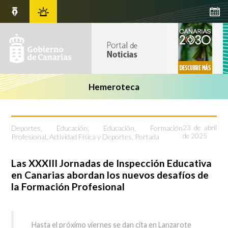
Hemeroteca
Deportes
,
Educación
,
Educación, Formación
23 de abril
de 2025
Profesional, Actividad Física y Deportes
,
Portada
Las XXXIII Jornadas de Inspección Educativa
en Canarias abordan los nuevos desafíos de
la Formación Profesional
Hasta el próximo viernes se dan cita en Lanzarote