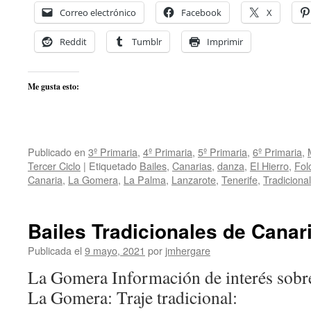
Correo electrónico
Facebook
X
Reddit
Tumblr
Imprimir
Me gusta esto:
Publicado en
3º Primaria
,
4º Primaria
,
5º Primaria
,
6º Primaria
,
Tercer Ciclo
|
Etiquetado
Bailes
,
Canarias
,
danza
,
El Hierro
,
Fol
Canaria
,
La Gomera
,
La Palma
,
Lanzarote
,
Tenerife
,
Tradicional
Bailes Tradicionales de Cana
Publicada el
9 mayo, 2021
por
jmhergare
La Gomera Información de interés sobre
La Gomera: Traje tradicional: