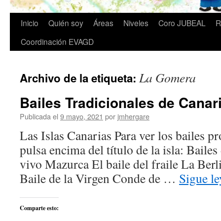
Inicio
Quién soy
Áreas
Niveles
Coro JUBEAL
R
Coordinación EVAGD
La Gomera
Archivo de la etiqueta:
Bailes Tradicionales de Canari
Publicada el
9 mayo, 2021
por
jmhergare
Las Islas Canarias Para ver los bailes pr
pulsa encima del título de la isla: Bailes
vivo Mazurca El baile del fraile La Ber
Baile de la Virgen Conde de …
Sigue l
Comparte esto: