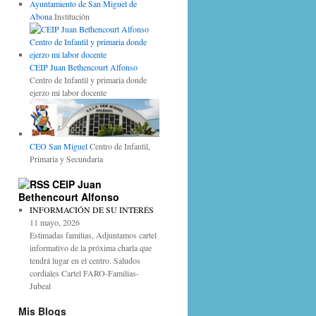
Ayuntamiento de San Miguel de
Abona
Institución
CEIP Juan Bethencourt Alfonso
Centro de Infantil y primaria donde
ejerzo mi labor docente
CEO San Miguel
Centro de Infantil,
Primaria y Secundaria
CEIP Juan
Bethencourt Alfonso
INFORMACIÓN DE SU INTERÉS
11 mayo, 2026
Estimadas familias, Adjuntamos cartel
informativo de la próxima charla que
tendrá lugar en el centro. Saludos
cordiales Cartel FARO-Familias-
Jubeal
Mis Blogs