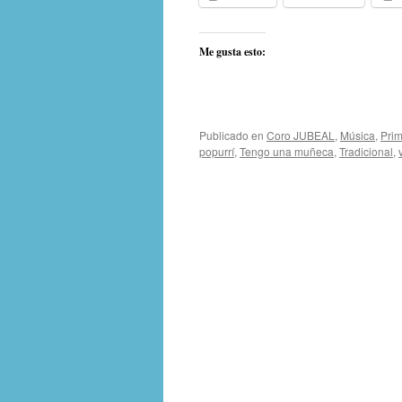
Me gusta esto:
Publicado en
Coro JUBEAL
,
Música
,
Prim
popurrí
,
Tengo una muñeca
,
Tradicional
,