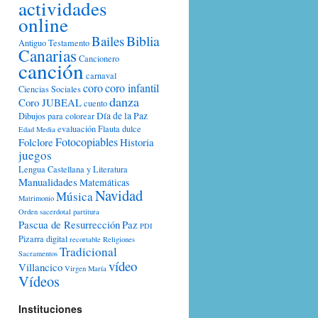
actividades
online
Biblia
Bailes
Antiguo Testamento
Canarias
Cancionero
canción
carnaval
coro
coro infantil
Ciencias Sociales
danza
Coro JUBEAL
cuento
Día de la Paz
Dibujos para colorear
evaluación
Flauta dulce
Edad Media
Fotocopiables
Folclore
Historia
juegos
Lengua Castellana y Literatura
Manualidades
Matemáticas
Navidad
Música
Matrimonio
Orden sacerdotal
partitura
Pascua de Resurrección
Paz
PDI
Pizarra digital
recortable
Religiones
Tradicional
Sacramentos
vídeo
Villancico
Virgen María
Vídeos
Instituciones