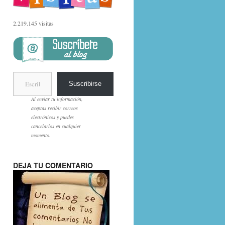
2.219.145 visitas
Escribe tu correo electrónico…
Suscribirse
Al enviar tu información,
aceptas recibir correos
electrónicos y puedes
cancelarlos en cualquier
momento.
DEJA TU COMENTARIO