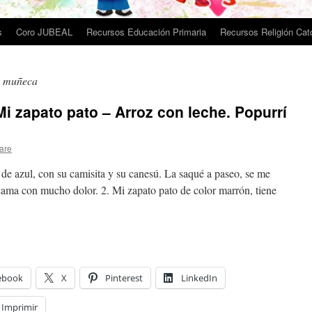
s
Coro JUBEAL
Recursos Educación Primaria
Recursos Religión Cató
a muñeca
i zapato pato – Arroz con leche. Popurrí
are
de azul, con su camisita y su canesú. La saqué a paseo, se me
ma con mucho dolor. 2. Mi zapato pato de color marrón, tiene
ebook
X
Pinterest
LinkedIn
Imprimir