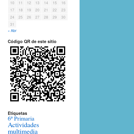
10
11
12
13
14
15
16
17
18
19
20
21
22
23
24
25
26
27
28
29
30
31
« Abr
Código QR de este sitio
Etiquetas
6º Primaria
Actividades
multimedia