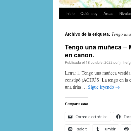
Inicio
Quién soy
Áreas
Nivele
Tengo un
Archivo de la etiqueta:
Tengo una muñeca – M
en canon.
Publicada el
18 octubre, 2022
por
jmherg
Letra: 1. Tengo una muñeca vestida 
constipó ¡ACHÚS! La tengo en la ca
una tirita …
Sigue leyendo
→
Comparte esto:
Correo electrónico
Fac
Reddit
Tumblr