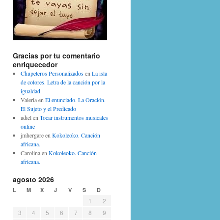
Gracias por tu comentario
enriquecedor
Chupeteros Personalizados
en
La isla
de colores. Letra de la canción por la
igualdad.
Valeria
en
El enunciado. La Oración.
El Sujeto y el Predicado
adiel
en
Tocar instrumentos musicales
online
jmhergare
en
Kokoleoko. Canción
africana.
Carolina
en
Kokoleoko. Canción
africana.
agosto 2026
L
M
X
J
V
S
D
1
2
3
4
5
6
7
8
9