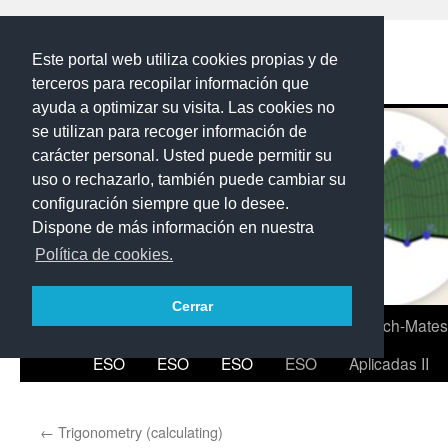
Saltar
al
Los flash de Sergiov
Este portal web utiliza cookies propias y de
contenido
terceros para recopilar información que
ayuda a optimizar su visita. Las cookies no
se utilizan para recoger información de
carácter personal. Usted puede permitir su
uso o rechazarlo, también puede cambiar su
configuración siempre que lo desee.
Dispone de más información en nuestra
Política de cookies.
Cerrar
Inicio
4º
3º
2º
1º
2ºBach-Mates
ESO
ESO
ESO
ESO
Aplicadas II
←
Trigonometry (calculating)