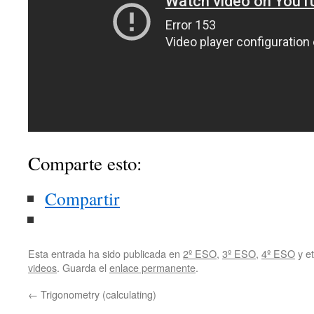
Comparte esto:
Compartir
Esta entrada ha sido publicada en
2º ESO
,
3º ESO
,
4º ESO
y e
videos
. Guarda el
enlace permanente
.
←
Trigonometry (calculating)