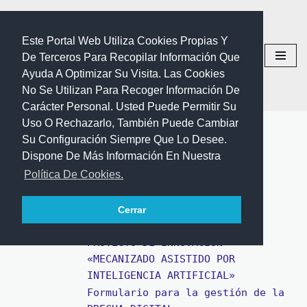
IES Geneto
Saltar
Este Portal Web Utiliza Cookies Propias Y
Centro De Secundaria,
Al
De Terceros Para Recopilar Información Que
Bachillerato, Formación
Contenido
Ayuda A Optimizar Su Visita. Las Cookies
Profesional Y Enseñanzas
No Se Utilizan Para Recoger Información De
Deportivas
Carácter Personal. Usted Puede Permitir Su
PLATAFORMAS VIRTUALES
Uso O Rechazarlo, También Puede Cambiar
Su Configuración Siempre Que Lo Desee.
Redes Sociales
Dispone De Más Información En Nuestra
RED INNOVAS CANARIAS
Genteneto Radio
Política De Cookies.
AULAS DE EMPRENDIMIENTO
PINCEL
ORIENTACIÓN ACADÉMICA
Cerrar
EKADE
Blog de Orientación
PROYECTO DE INNOVACIÓN
«MECANIZADO ASISTIDO POR
INTELIGENCIA ARTIFICIAL»
Formulario para la gestión de la