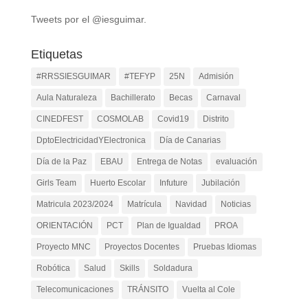
Tweets por el @iesguimar.
Etiquetas
#RRSSIESGUIMAR
#TEFYP
25N
Admisión
Aula Naturaleza
Bachillerato
Becas
Carnaval
CINEDFEST
COSMOLAB
Covid19
Distrito
DptoElectricidadYElectronica
Día de Canarias
Día de la Paz
EBAU
Entrega de Notas
evaluación
Girls Team
Huerto Escolar
Infuture
Jubilación
Matricula 2023/2024
Matrícula
Navidad
Noticias
ORIENTACIÓN
PCT
Plan de Igualdad
PROA
Proyecto MNC
Proyectos Docentes
Pruebas Idiomas
Robótica
Salud
Skills
Soldadura
Telecomunicaciones
TRÁNSITO
Vuelta al Cole