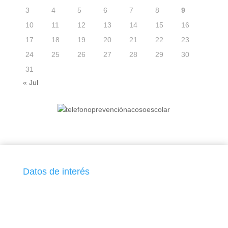
3
4
5
6
7
8
9
10
11
12
13
14
15
16
17
18
19
20
21
22
23
24
25
26
27
28
29
30
31
« Jul
Datos de interés
IES Güímar C/. Honduras s/n - 38500 Güímar -Tenerife,
Tfnos: 922511600/04 Fax:922524072
38001671@gobiernodecanarias.org