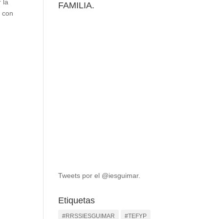
 la
FAMILIA.
s con
Tweets por el @iesguimar.
Etiquetas
#RRSSIESGUIMAR
#TEFYP