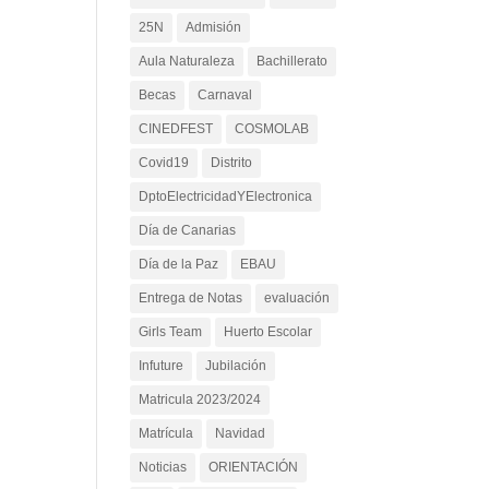
25N
Admisión
Aula Naturaleza
Bachillerato
Becas
Carnaval
CINEDFEST
COSMOLAB
Covid19
Distrito
DptoElectricidadYElectronica
Día de Canarias
Día de la Paz
EBAU
Entrega de Notas
evaluación
Girls Team
Huerto Escolar
Infuture
Jubilación
Matricula 2023/2024
Matrícula
Navidad
Noticias
ORIENTACIÓN