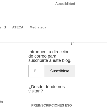
Accesibilidad
s no se utilizan para recoger
mpre que lo desee. Dispone de más
Cerrar
s
ATECA
Mediateca
Introduce tu dirección
de correo para
suscribirte a este blog.
Escribe tu correo electrónico…
Suscribirse
¿Desde dónde nos
visitan?
ón
PREINSCRIPCIONES
ESO