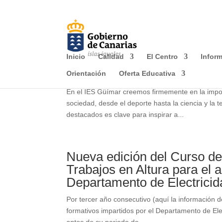
Este portal web utiliza cookies propias y de terceros para r
información de carácter personal. Usted puede permitir su
información en nuestra
Política de cookies.
Inicio
Calidad
El Centro
Inform
Referentes femeninos: Insp
Orientación
Oferta Educativa
En el IES Güímar creemos firmemente en la impor
sociedad, desde el deporte hasta la ciencia y la 
destacados es clave para inspirar a...
Nueva edición del Curso d
Trabajos en Altura para el 
Departamento de Electricid
Por tercer año consecutivo (aquí la información 
formativos impartidos por el Departamento de Ele