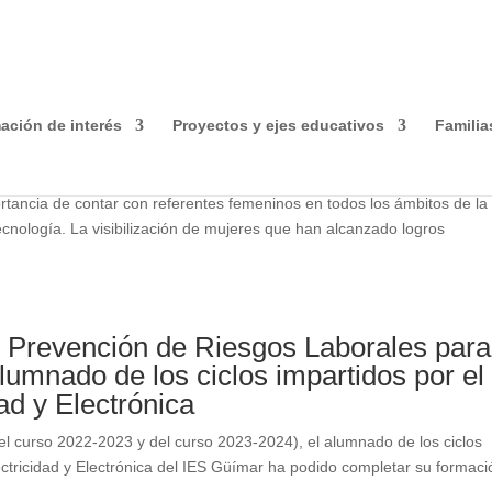
ecopilar información que ayuda a optimizar su visita. Las cookie
 uso o rechazarlo, también puede cambiar su configuración sie
ación de interés
Proyectos y ejes educativos
Familia
irando a las nuevas generaciones
tancia de contar con referentes femeninos en todos los ámbitos de la
tecnología. La visibilización de mujeres que han alcanzado logros
e Prevención de Riesgos Laborales para
alumnado de los ciclos impartidos por el
ad y Electrónica
del curso 2022-2023 y del curso 2023-2024), el alumnado de los ciclos
ctricidad y Electrónica del IES Güímar ha podido completar su formaci