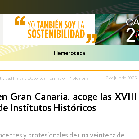
Hemeroteca
tividad Física y Deportes
,
Formación Profesional
2 de julio de 2025
en Gran Canaria, acoge las XVIII
e Institutos Históricos
ocentes y profesionales de una veintena de