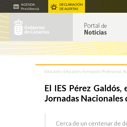
AGENDA
DECLARACIÓN
Presidencia
DE ALERTAS
Educación
,
Educación, Formación Profesional, Ac
El IES Pérez Galdós, 
Jornadas Nacionales d
Cerca de un centenar de d