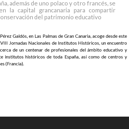
ña, además de uno polaco y otro francés, se
n la capital grancanaria para compartir
 conservación del patrimonio educativo
) Pérez Galdós, en Las Palmas de Gran Canaria, acoge desde este
VIII Jornadas Nacionales de Institutos Históricos, un encuentro
a cerca de un centenar de profesionales del ámbito educativo y
e institutos históricos de toda España, así como de centros y
es (Francia).