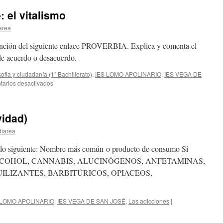
: el vitalismo
area
 atención del siguiente enlace PROVERBIA. Explica y comenta el
de acuerdo o desacuerdo.
sofia y ciudadanía (1º Bachillerato)
,
IES LOMO APOLINARIO
,
IES VEGA DE
en
arios desactivados
Frases
de
F.
vidad)
Nietzsche:
el
diarea
vitalismo
di lo siguiente: Nombre más común o producto de consumo Si
A, ALCOHOL, CANNABIS, ALUCINÓGENOS, ANFETAMINAS,
ILIZANTES, BARBITÚRICOS, OPIACEOS,
 LOMO APOLINARIO
,
IES VEGA DE SAN JOSÉ
,
Las adicciones
|