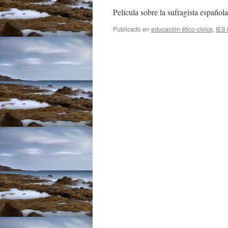
Película sobre la sufragista espa
Publicado en
educación ético-cívica
,
IES