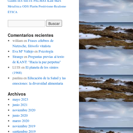
Galdós
IES SIETE PALMAS
Kant
Marx
Metafísica
ODS
Platón
Positivismo
Realismo
ÉTICA
Comentarios recientes
william
en
Frases célebres de
Nietzsche, filósofo vitalista
Eva Mª Vallejo
en
Psicología
Strange
en
Preguntas previas al texto
de KANT: "Hacia la paz perpetua"
LUIS
en
El planeta de los simios
(1968)
paulina
en
Educación de la Salud y las
emociones: la diversidad alimentaria
Archivos
mayo 2023
junio 2021
noviembre 2020
junio 2020
marzo 2020
noviembre 2019
septiembre 2019