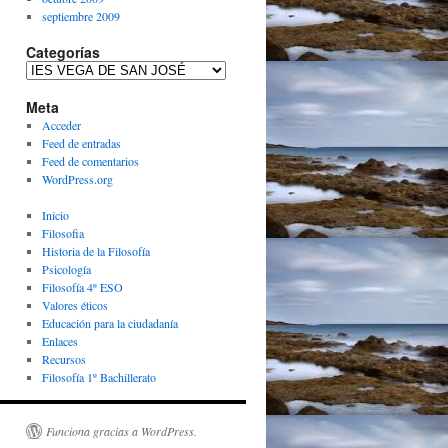
septiembre 2009
Categorías
Categorías
Meta
Acceder
Feed de entradas
Feed de comentarios
WordPress.org
Inicio
Filosofia
Historia de la Filosofía
Psicología
Filosofía 4º ESO
Valores éticos
Educación para la ciudadanía
Enlaces
Recursos
Filosofía 1º Bachillerato
Funciona gracias a WordPress.