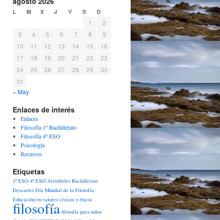
agosto 2026
L
M
X
J
V
S
D
1
2
3
4
5
6
7
8
9
10
11
12
13
14
15
16
17
18
19
20
21
22
23
24
25
26
27
28
29
30
31
« May
Enlaces de interés
Enlaces
Filosofía 1º Bachillerato
Filosofía 4º ESO
Psicología
Recursos
Etiquetas
1º ESO
4º ESO
Aristóteles
Bachillerato
Descartes
Día Mundial de la Filosofía
Educación en valores cívicos y éticos
filosofía
filosofía para niños