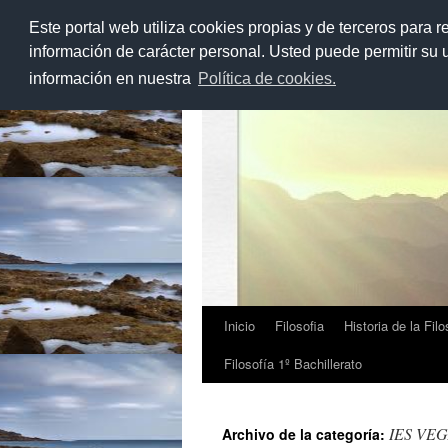
Este portal web utiliza cookies propias y de terceros para r
Saltar
al
información de carácter personal. Usted puede permitir su
Filo7Palmas
contenido
información en nuestra
Política de cookies.
Inicio
Filosofia
Historia de la Filo
Filosofía 1º Bachillerato
IES VE
Archivo de la categoría: