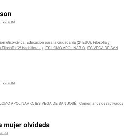
pson
r
vdiarea
ón ético-cívica
,
Educación para la ciudadanía (2º ESO)
,
Filosofia y
a Filosofía (2º bachillerato)
,
IES LOMO APOLINARIO
,
IES VEGA DE SAN
n
r
vdiarea
en
 LOMO APOLINARIO
,
IES VEGA DE SAN JOSÉ
|
Comentarios desactivados
Mujer
y
ciencia
 mujer olvidada
iarea