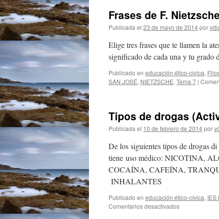
Frases de F. Nietzsche
Publicada el
23 de mayo de 2014
por
vdi
Elige tres frases que te llamen la
significado de cada una y tu grado 
Publicado en
educación ético-cívica
,
Filo
SAN JOSÉ
,
NIETZSCHE
,
Tema 7
|
Coment
Tipos de drogas (Acti
Publicada el
10 de febrero de 2014
por
v
De los siguientes tipos de drogas 
tiene uso médico: NICOTIN
COCAÍNA, CAFEÍNA, TRANQU
INHALANTES
Publicado en
educación ético-cívica
,
IES
en
Comentarios desactivados
Tipos