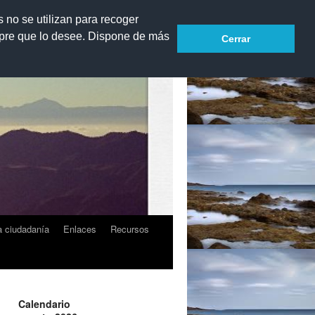
s no se utilizan para recoger
mpre que lo desee. Dispone de más
Cerrar
Blog del departamento de Filosofía
a ciudadanía
Enlaces
Recursos
Calendario