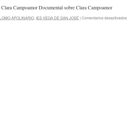
ñola Clara Campoamor Documental sobre Clara Campoamor
en
 LOMO APOLINARIO
,
IES VEGA DE SAN JOSÉ
|
Comentarios desactivados
Clara
Campoa
una
mujer
olvidad