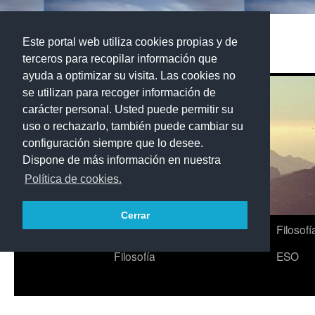
Saltar
al
Filo7Palmas
Este portal web utiliza cookies propias y de
contenido
terceros para recopilar información que
ayuda a optimizar su visita. Las cookies no
se utilizan para recoger información de
carácter personal. Usted puede permitir su
uso o rechazarlo, también puede cambiar su
configuración siempre que lo desee.
Dispone de más información en nuestra
Política de cookies.
Cerrar
Inicio
Filosofia
Historia de la
Psicología
Filosofí
Filosofía
ESO