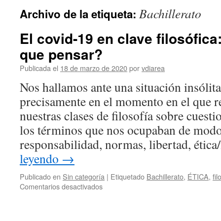
Bachillerato
Archivo de la etiqueta:
El covid-19 en clave filosófic
que pensar?
Publicada el
18 de marzo de 2020
por
vdiarea
Nos hallamos ante una situación insólit
precisamente en el momento en el que 
nuestras clases de filosofía sobre cuesti
los términos que nos ocupaban de modo 
responsabilidad, normas, libertad, étic
leyendo
→
Publicado en
Sin categoría
|
Etiquetado
Bachillerato
,
ÉTICA
,
fil
en
Comentarios desactivados
El
covid-
19