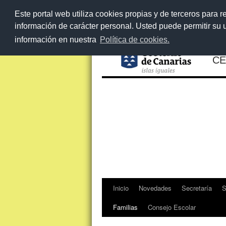
Este portal web utiliza cookies propias y de terceros para r
información de carácter personal. Usted puede permitir su
información en nuestra
Política de cookies.
CE
Inicio
Novedades
Secretaría
S
Saltar
Familias
Consejo Escolar
al