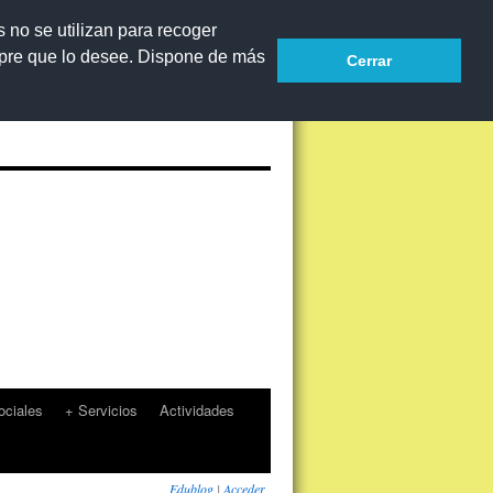
s no se utilizan para recoger
mpre que lo desee. Dispone de más
Cerrar
Accesibilidad
ciales
+ Servicios
Actividades
Edublog
|
Acceder