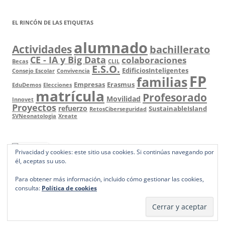
EL RINCÓN DE LAS ETIQUETAS
alumnado
Actividades
bachillerato
CE - IA y Big Data
colaboraciones
Becas
CLIL
E.S.O.
EdificiosInteligentes
Consejo Escolar
Convivencia
FP
familias
Empresas
Erasmus
EduDemos
Elecciones
matrícula
Profesorado
Movilidad
Innovet
Proyectos
refuerzo
SustainableIsland
RetosCiberseguridad
SVNeonatologia
Xreate
Privacidad y cookies: este sitio usa cookies. Si continúas navegando por
él, aceptas su uso.
Para obtener más información, incluido cómo gestionar las cookies,
consulta:
Política de cookies
Funciona gracias a WordPress