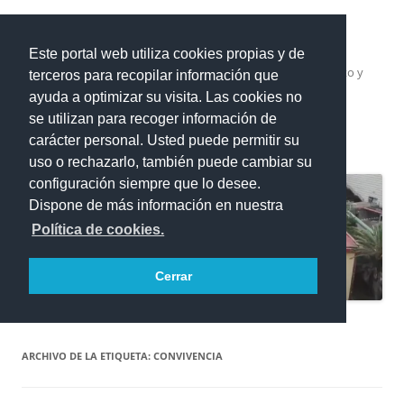
Saltar
al
IES El Rincón
contenido
Este portal web utiliza cookies propias y de
Instituto de Educación Secundaria Obligatoria, Bachillerato y
terceros para recopilar información que
Formación Profesional
ayuda a optimizar su visita. Las cookies no
se utilizan para recoger información de
carácter personal. Usted puede permitir su
Menú
uso o rechazarlo, también puede cambiar su
configuración siempre que lo desee.
Dispone de más información en nuestra
Política de cookies.
Cerrar
ARCHIVO DE LA ETIQUETA:
CONVIVENCIA