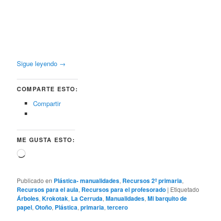
Sigue leyendo
→
COMPARTE ESTO:
Compartir
ME GUSTA ESTO:
Cargando...
Publicado en
Plástica- manualidades
,
Recursos 2º primaria
,
Recursos para el aula
,
Recursos para el profesorado
|
Etiquetado
Árboles
,
Krokotak
,
La Cerruda
,
Manualidades
,
Mi barquito de
papel
,
Otoño
,
Plástica
,
primaria
,
tercero