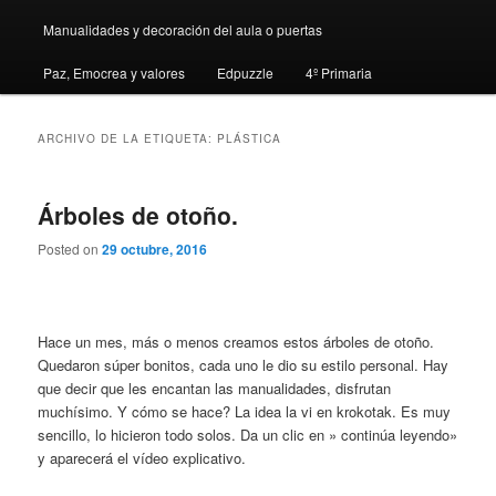
Manualidades y decoración del aula o puertas
Paz, Emocrea y valores
Edpuzzle
4º Primaria
ARCHIVO DE LA ETIQUETA:
PLÁSTICA
Árboles de otoño.
Posted on
29 octubre, 2016
Hace un mes, más o menos creamos estos árboles de otoño.
Quedaron súper bonitos, cada uno le dio su estilo personal. Hay
que decir que les encantan las manualidades, disfrutan
muchísimo. Y cómo se hace? La idea la vi en krokotak. Es muy
sencillo, lo hicieron todo solos. Da un clic en » continúa leyendo»
y aparecerá el vídeo explicativo.