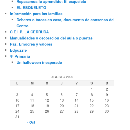
Repasamos lo aprendido: El esqueleto
EL ESQUELETO
Información para las familias
Deberes o tareas en casa, documento de consenso del
Centro
C.E.I.P. LA CERRUDA
Manualidades y decoración del aula o puertas
Paz, Emocrea y valores
Edpuzzle
4º Primaria
Un halloween inesperado
AGOSTO 2026
L
M
X
J
V
S
D
1
2
3
4
5
6
7
8
9
10
11
12
13
14
15
16
17
18
19
20
21
22
23
24
25
26
27
28
29
30
31
« Oct