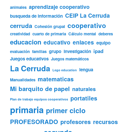
aprendizaje cooperativo
animales
CEIP La Cerruda
busqueda de información
cooperativo
cerruda
Cohesión grupal
creatividad
cuarto de primaria
Cálculo mental
deberes
educacion
educativo
enlaces
equipo
ipad
grupo
investigación
evaluación
familias
Juegos educativos
Juegos matemáticos
La Cerruda
lengua
Lego education
matematicas
Manualidades
Mi barquito de papel
naturales
portatiles
Plan de trabajo equipos cooperativos
primaria
primer ciclo
PROFESORADO
profesores
recursos