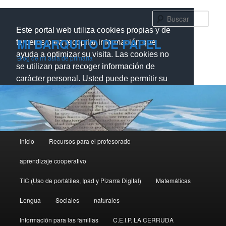
Ir
Ir
al
al
Busc
contenido
contenido
Este portal web utiliza cookies propias y de
principal
secundario
MI BARQUITO DE PAPEL
terceros para recopilar información que
ayuda a optimizar su visita. Las cookies no
Blog de mi aula de primaria
se utilizan para recoger información de
carácter personal. Usted puede permitir su
uso o rechazarlo, también puede cambiar su
configuración siempre que lo desee.
Dispone de más información en nuestra
Política de cookies.
Menú
Inicio
Recursos para el profesorado
principal
Cerrar
aprendizaje cooperativo
TIC (Uso de portátiles, Ipad y Pizarra Digital)
Matemáticas
Lengua
Sociales
naturales
Información para las familias
C.E.I.P. LA CERRUDA