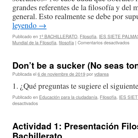
grandes referentes de la filosofía y del 
general. Esto realmente se debe por su
leyendo
→
Publicado en
1º BACHILLERATO
,
Filosofía
,
IES SIETE PALMA
en
Mundial de la Filosofía
,
filosofía
|
Comentarios desactivados
Dia
Mund
de
Don’t be a sucker (No seas ton
la
Filo
Publicada el
6 de noviembre de 2019
por
vdiarea
2020
1. ¿Qué preguntas te sugiere el siguient
Ley
la
Publicado en
Educación para la ciudadanía
,
Filosofía
,
IES SIE
Apol
en
desactivados
de
Don’t
Sócr
be
(Pla
a
Actividad 1: Presentación Filo
sucker
Bachillerato
(No