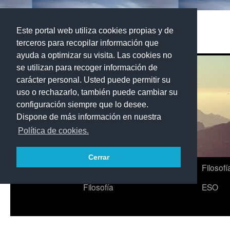
Saltar
al
Filo7Palmas
Este portal web utiliza cookies propias y de
contenido
terceros para recopilar información que
ayuda a optimizar su visita. Las cookies no
se utilizan para recoger información de
carácter personal. Usted puede permitir su
uso o rechazarlo, también puede cambiar su
configuración siempre que lo desee.
Dispone de más información en nuestra
Política de cookies.
Cerrar
Inicio
Filosofia
Historia de la
Psicología
Filosofí
Filosofía
ESO