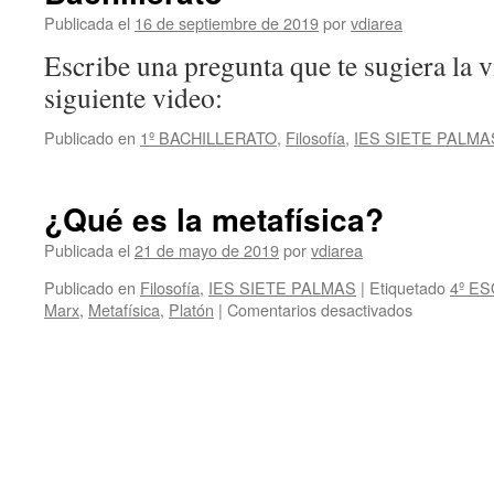
seas
Publicada el
16 de septiembre de 2019
por
vdiarea
tonto)
Escribe una pregunta que te sugiera la v
siguiente video:
Publicado en
1º BACHILLERATO
,
Filosofía
,
IES SIETE PALMA
¿Qué es la metafísica?
Publicada el
21 de mayo de 2019
por
vdiarea
Publicado en
Filosofía
,
IES SIETE PALMAS
|
Etiquetado
4º ES
en
Marx
,
Metafísica
,
Platón
|
Comentarios desactivados
¿Qué
es
la
metafísica?