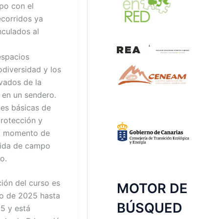
po con el
corridos ya
nculados al
 espacios
iodiversidad y los
vados de la
 en un sendero.
nes básicas de
rotección y
el momento de
alida de campo
o.
ción del curso es
MOTOR DE
ro de 2025 hasta
BÚSQUED
5 y está