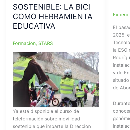
SOSTENIBLE: LA BICI
Experie
COMO HERRAMIENTA
EDUCATIVA
El pasa
2025, e
Tecnolo
Formación
,
STARS
la ESO 
Rodrígue
instala
y de En
situado
de Abo
Durante
conocer
Ya está disponible el curso de
genómic
teleformación sobre movilidad
instala
sostenible que imparte la Dirección