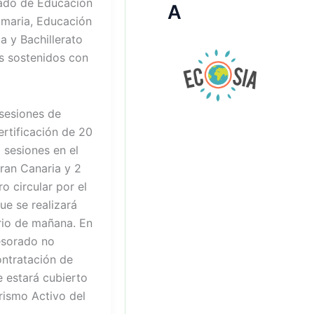
rado de Educación
A
rimaria, Educación
a y Bachillerato
s sostenidos con
 sesiones de
ertificación de 20
3 sesiones en el
ran Canaria y 2
o circular por el
ue se realizará
rio de mañana. En
fesorado no
contratación de
e estará cubierto
rismo Activo del