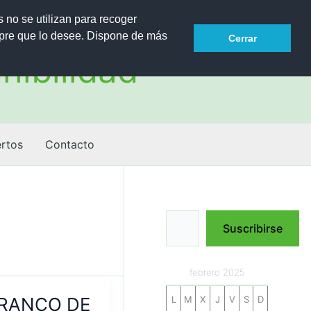
s no se utilizan para recoger
mpre que lo desee. Dispone de más
Cerrar
nibilidad
rtos
Contacto
Escribe tu correo electrónico…
Suscribirse
febrero 2025
RRANCO DE
L
M
X
J
V
S
D