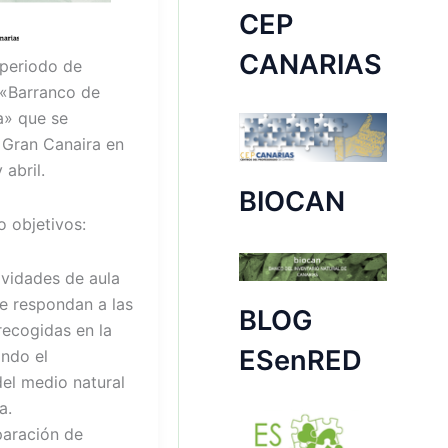
CEP
CANARIAS
 periodo de
 «Barranco de
da» que se
e Gran Canaira en
abril.
BIOCAN
o objetivos:
ividades de aula
e respondan a las
BLOG
ecogidas en la
ESenRED
ndo el
el medio natural
a.
eparación de