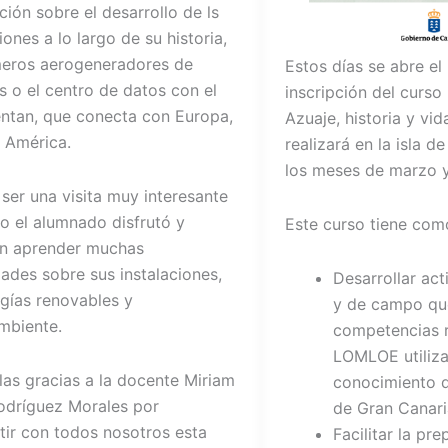
ción sobre el desarrollo de ls
iones a lo largo de su historia,
meros aerogeneradores de
Estos días se abre el
s o el centro de datos con el
inscripción del curso
ntan, que conecta con Europa,
Azuaje, historia y vi
y América.
realizará en la isla d
los meses de marzo y 
 ser una visita muy interesante
o el alumnado disfrutó y
Este curso tiene com
n aprender muchas
dades sobre sus instalaciones,
Desarrollar act
rgías renovables y
y de campo qu
mbiente.
competencias r
LOMLOE utiliza
as gracias a la docente Miriam
conocimiento d
odríguez Morales por
de Gran Canari
ir con todos nosotros esta
Facilitar la pr