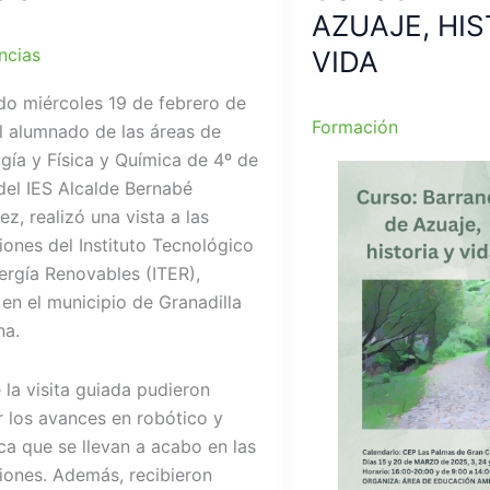
AZUAJE, HIS
ncias
VIDA
do miércoles 19 de febrero de
Formación
l alumnado de las áreas de
gía y Física y Química de 4º de
del IES Alcalde Bernabé
z, realizó una vista a las
ciones del Instituto Tecnológico
ergía Renovables (ITER),
 en el municipio de Granadilla
na.
 la visita guiada pudieron
 los avances en robótico y
a que se llevan a acabo en las
ciones. Además, recibieron