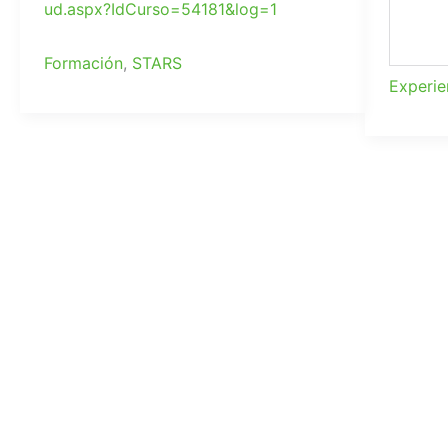
ud.aspx?IdCurso=54181&log=1
Formación
,
STARS
Experie