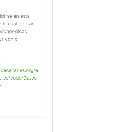
ibirse en esta
e la cuál podrán
 pedagógicas
ar con el
:
decanarias.org/e
fprec/code/Datos
3