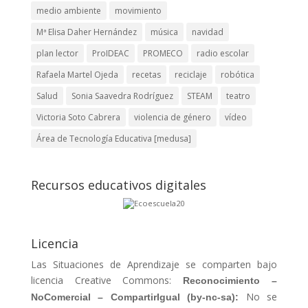
medio ambiente
movimiento
Mª Elisa Daher Hernández
música
navidad
plan lector
ProIDEAC
PROMECO
radio escolar
Rafaela Martel Ojeda
recetas
reciclaje
robótica
Salud
Sonia Saavedra Rodríguez
STEAM
teatro
Victoria Soto Cabrera
violencia de género
vídeo
Área de Tecnología Educativa [medusa]
Recursos educativos digitales
Licencia
Las Situaciones de Aprendizaje se comparten bajo
licencia Creative Commons:
Reconocimiento –
No se
NoComercial – CompartirIgual
(by-nc-sa):