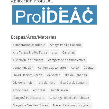
Aplicación ProIDEAC
Etapas/Áres/Materias
alimentación saludable
Amaya Padilla Collado
Ana Teresa Muñoz Pérez
arte
Canarias
CEP Norte de Tenerife
competencia comunicativa
contaminación
contenidos canarios
corto
Cuento
David Hänisch García
deportes
día de Canarias
Día de la mujer
día del libro
Elsa García Santana
emociones
empresa
gamificación
Juan José Pacheco Lara
Luis Ángel Blanco Fernández
Margarita Sánchez Suárez
Mario B. Canino Rodríguez