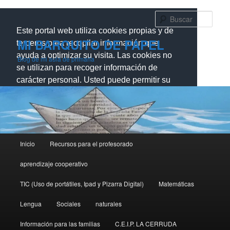
Ir
Ir
al
al
Busc
contenido
contenido
Este portal web utiliza cookies propias y de
principal
secundario
MI BARQUITO DE PAPEL
terceros para recopilar información que
ayuda a optimizar su visita. Las cookies no
Blog de mi aula de primaria
se utilizan para recoger información de
carácter personal. Usted puede permitir su
uso o rechazarlo, también puede cambiar su
configuración siempre que lo desee.
Dispone de más información en nuestra
Política de cookies.
Menú
Inicio
Recursos para el profesorado
principal
Cerrar
aprendizaje cooperativo
TIC (Uso de portátiles, Ipad y Pizarra Digital)
Matemáticas
Lengua
Sociales
naturales
Información para las familias
C.E.I.P. LA CERRUDA