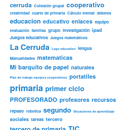
cooperativo
cerruda
Cohesión grupal
creatividad
cuarto de primaria
Cálculo mental
deberes
educacion
educativo
enlaces
equipo
ipad
grupo
investigación
evaluación
familias
Juegos educativos
Juegos matemáticos
La Cerruda
lengua
Lego education
matematicas
Manualidades
Mi barquito de papel
naturales
portatiles
Plan de trabajo equipos cooperativos
primaria
primer ciclo
PROFESORADO
profesores
recursos
segundo
repaso
robotica
Situaciones de aprendizaje
sociales
tercero
tareas
TIC
tercero de primaria