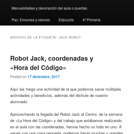
Manualidades y decoración del aula o puertas
Paz, Emocrea y valores
Edpuzzle
4º Primaria
ARCHIVO DE LA ETIQUETA:
JACK ROBOT
Robot Jack, coordenadas y
«Hora del Código»
Posted on
17 diciembre, 2017
Aquí les traigo una actividad de la que podemos sacar múltiples
actividades y beneficios, además del disfrute de nuestro
alumnado.
Aprovechando la llegada del Robot Jack al Centro, de la semana
de «La Hora del Código» y del trabajo que estábamos realizando
en el aula con las coordenadas, hemos hecho un todo en uno. A
veces con una cosa pequeña, podemos hacer muchas y grandes