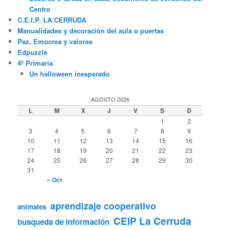
Centro
C.E.I.P. LA CERRUDA
Manualidades y decoración del aula o puertas
Paz, Emocrea y valores
Edpuzzle
4º Primaria
Un halloween inesperado
AGOSTO 2026
L
M
X
J
V
S
D
1
2
3
4
5
6
7
8
9
10
11
12
13
14
15
16
17
18
19
20
21
22
23
24
25
26
27
28
29
30
31
« Oct
aprendizaje cooperativo
animales
CEIP La Cerruda
busqueda de información