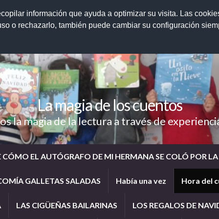
ecopilar información que ayuda a optimizar su visita. Las cookie
 uso o rechazarlo, también puede cambiar su configuración sie
La magia de los cuentos
 la magia de la lectura a través de experienci
E CÓMO EL AUTÓGRAFO DE MI HERMANA SE COLÓ POR L
COMÍA GALLETAS SALADAS
Había una vez
Hora del 
A
LAS CIGÜEÑAS BAILARINAS
LOS REGALOS DE NAV