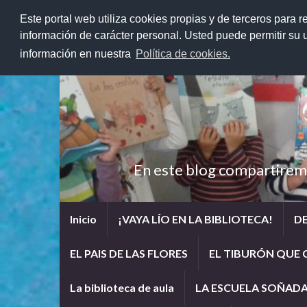
Este portal web utiliza cookies propias y de terceros para r
información de carácter personal. Usted puede permitir su
información en nuestra
Política de cookies.
En este blog compartiremos
Inicio
¡VAYA LÍO EN LA BIBLIOTECA!
D
EL PAIS DE LAS FLORES
EL TIBURÓN QUE 
La biblioteca de aula
LA ESCUELA SOÑAD