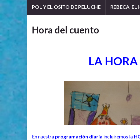
POL Y EL OSITO DE PELUCHE
REBECA, EL
Hora del cuento
LA HORA
En nuestra
programación diaria
incluiremos la
HO