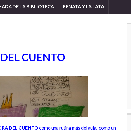
 HADA DE LA BIBLIOTECA
RENATA Y LA LATA
 DEL CUENTO
RA DEL CUENTO
como una rutina más del aula, como un