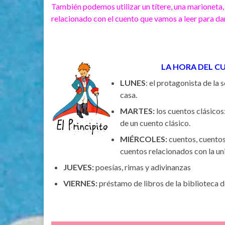
También podemos utilizar un títere, una marioneta,
relacionado con el cuento que vamos a leer para dar
LA HORA DEL C
LUNES
: el protagonista de la
casa.
MARTES:
los cuentos clásicos
de un cuento clásico.
MIÉRCOLES:
cuentos, cuentos
cuentos relacionados con la un
JUEVES:
poesías, rimas y adivinanzas
VIERNES:
préstamo de libros de la bibliote