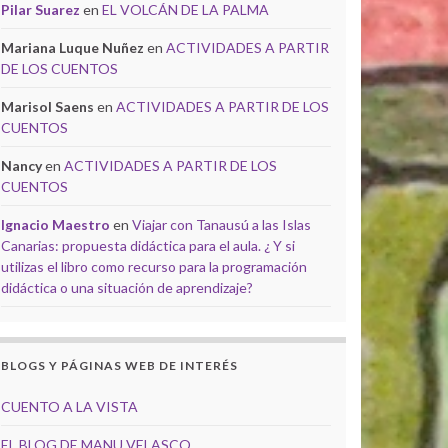
Pilar Suarez
en
EL VOLCÁN DE LA PALMA
Mariana Luque Nuñez
en
ACTIVIDADES A PARTIR
DE LOS CUENTOS
Marisol Saens
en
ACTIVIDADES A PARTIR DE LOS
CUENTOS
Nancy
en
ACTIVIDADES A PARTIR DE LOS
CUENTOS
Ignacio Maestro
en
Viajar con Tanausú a las Islas
Canarias: propuesta didáctica para el aula. ¿ Y si
utilizas el libro como recurso para la programación
didáctica o una situación de aprendizaje?
BLOGS Y PÁGINAS WEB DE INTERÉS
CUENTO A LA VISTA
EL BLOG DE MANU VELASCO