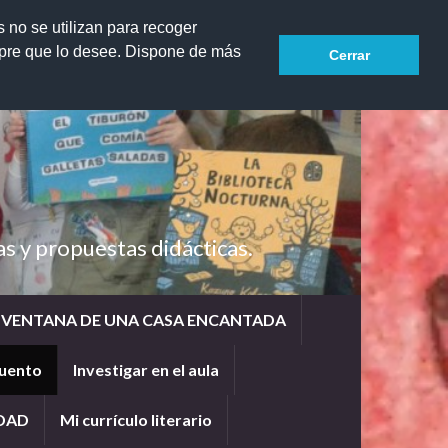
Search for:
s no se utilizan para recoger
mpre que lo desee. Dispone de más
Cerrar
as y propuestas didácticas.
A VENTANA DE UNA CASA ENCANTADA
cuento
Investigar en el aula
IDAD
Mi currículo literario