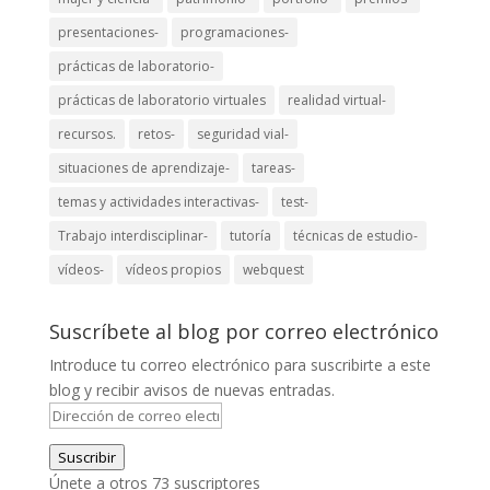
presentaciones-
programaciones-
prácticas de laboratorio-
prácticas de laboratorio virtuales
realidad virtual-
recursos.
retos-
seguridad vial-
situaciones de aprendizaje-
tareas-
temas y actividades interactivas-
test-
Trabajo interdisciplinar-
tutoría
técnicas de estudio-
vídeos-
vídeos propios
webquest
Suscríbete al blog por correo electrónico
Introduce tu correo electrónico para suscribirte a este
blog y recibir avisos de nuevas entradas.
Dirección
de
Suscribir
correo
Únete a otros 73 suscriptores
electrónico