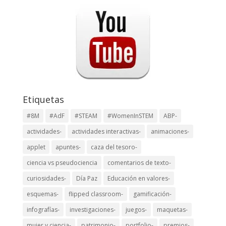
Etiquetas
#8M
#AdF
#STEAM
#WomenInSTEM
ABP-
actividades-
actividades interactivas-
animaciones-
applet
apuntes-
caza del tesoro-
ciencia vs pseudociencia
comentarios de texto-
curiosidades-
Día Paz
Educación en valores-
esquemas-
flipped classroom-
gamificación-
infografías-
investigaciones-
juegos-
maquetas-
mujer y ciencia-
patrimonio-
portfolio-
premios-