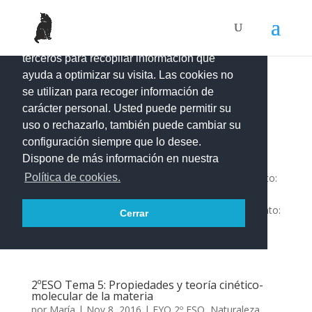
Este portal web utiliza cookies propias y de
terceros para recopilar información que
ayuda a optimizar su visita. Las cookies no
se utilizan para recoger información de
Vídeo sobre las leyes de los gases
carácter personal. Usted puede permitir su
por
María
|
May 23, 2017
|
FYQ 2º ESO
,
Naturaleza
uso o rechazarlo, también puede cambiar su
corpuscular de la materia
configuración siempre que lo desee.
Dispone de más información en nuestra
Vamos a grabar un vídeo, que subiremos a youtube,
sobre el comportamiento de los gases. Agrupamiento:
Política de cookies.
parejas Elige uno de estos cuatro experimentos:
Aclaraciones: Contenido, comprensión y razonamiento:
Cerrar
Hay en juego tres magnitudes presión, volumen y
temperatura....
2ºESO Tema 5: Propiedades y teoría cinético-
molecular de la materia
por
María
|
Nov 8, 2016
|
FYQ 2º ESO
,
Naturaleza