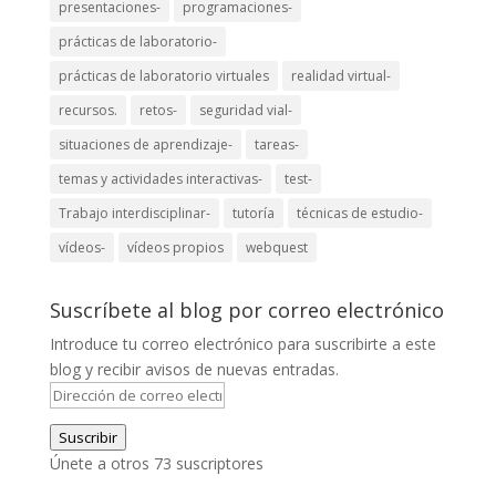
presentaciones-
programaciones-
prácticas de laboratorio-
prácticas de laboratorio virtuales
realidad virtual-
recursos.
retos-
seguridad vial-
situaciones de aprendizaje-
tareas-
temas y actividades interactivas-
test-
Trabajo interdisciplinar-
tutoría
técnicas de estudio-
vídeos-
vídeos propios
webquest
Suscríbete al blog por correo electrónico
Introduce tu correo electrónico para suscribirte a este
blog y recibir avisos de nuevas entradas.
Dirección
de
Suscribir
correo
Únete a otros 73 suscriptores
electrónico