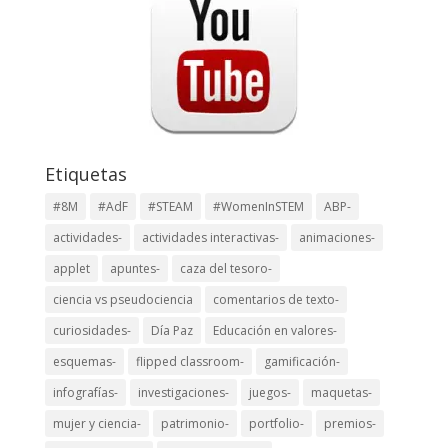
Etiquetas
#8M
#AdF
#STEAM
#WomenInSTEM
ABP-
actividades-
actividades interactivas-
animaciones-
applet
apuntes-
caza del tesoro-
ciencia vs pseudociencia
comentarios de texto-
curiosidades-
Día Paz
Educación en valores-
esquemas-
flipped classroom-
gamificación-
infografías-
investigaciones-
juegos-
maquetas-
mujer y ciencia-
patrimonio-
portfolio-
premios-