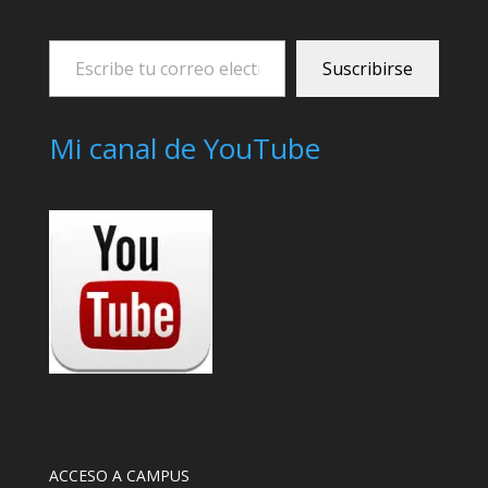
Escribe
Suscribirse
tu
correo
electrónico…
Mi canal de YouTube
ACCESO A CAMPUS