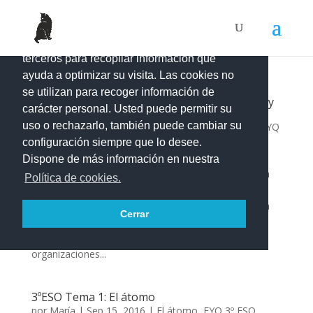
Este portal web utiliza cookies propias y de
terceros para recopilar información que
ayuda a optimizar su visita. Las cookies no
se utilizan para recoger información de
Día Mundial de la Ciencia al Servicio de la Paz y
carácter personal. Usted puede permitir su
el Desarrollo 10 de noviembre
uso o rechazarlo, también puede cambiar su
por
María
|
Oct 19, 2016
|
El átomo
,
FYQ 2º ESO
,
FYQ
configuración siempre que lo desee.
3º ESO
,
La energía
Dispone de más información en nuestra
Introducción: El 6 de diciembre de 1988, la Asamblea
Política de cookies.
General de la ONU decide proclamar la «Semana
Internacional de la Ciencia y la Paz» que se celebrará
Cerrar
todos los años durante la semana del 11 de
noviembre. Insta a los Estados Miembros y las
organizaciones...
3ºESO Tema 1: El átomo
por
María
|
Sep 15, 2016
|
El átomo
,
FYQ 3º ESO