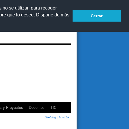
s no se utilizan para recoger
mpre que lo desee. Dispone de más
Cerrar
Accesibilidad
Mapa web
s y Proyectos
Docentes
TIC
Edublog
|
Acceder