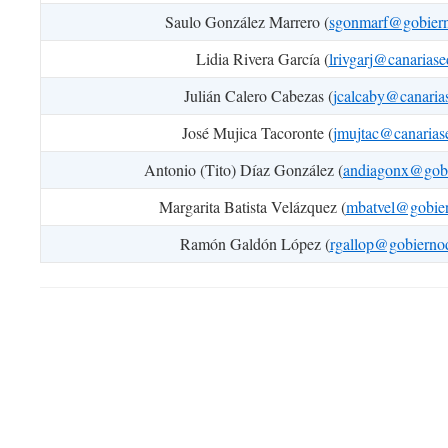
Saulo González Marrero (
sgonmarf@gobiern
Lidia Rivera García (
lrivgarj@canariase
Julián Calero Cabezas (
jcalcaby@canaria
José Mujica Tacoronte (
jmujtac@canarias
Antonio (Tito) Díaz González (
andiagonx@gobi
Margarita Batista Velázquez (
mbatvel@gobier
Ramón Galdón López (
rgallop@gobiernod