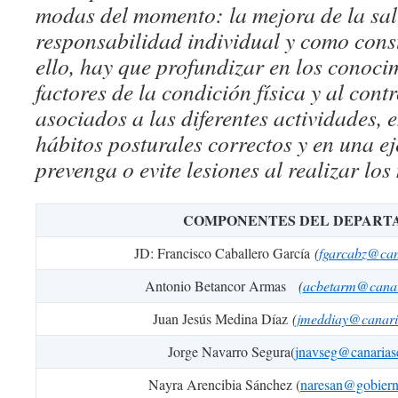
modas del momento: la mejora de la sa
responsabilidad individual y como const
ello, hay que profundizar en los conocim
factores de la condición física y al contr
asociados a las diferentes actividades, 
hábitos posturales correctos y en una e
prevenga o evite lesiones al realizar lo
COMPONENTES DEL DEPART
JD: Francisco Caballero García
(
fgarcabz@
ca
Antonio Betancor Armas
(
acbetarm@canar
Juan Jesús Medina Díaz
(
jmeddiay@
canar
Jorge Navarro Segura(
jnavseg@canarias
Nayra Arencibia Sánchez (
naresan@gobiern