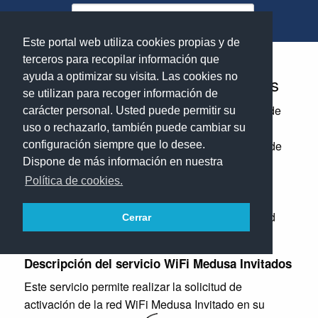
Pasar
al
contenido
Este portal web utiliza cookies propias y de
...
SERVICIO WIFI MEDUSA INV...
principal
terceros para recopilar información que
ayuda a optimizar su visita. Las cookies no
Servicio WIFI Medusa Invitados
se utilizan para recoger información de
La red Medusa Invitados es una red inalámbrica de
carácter personal. Usted puede permitir su
acceso WiFi para los centros pertenecientes al
uso o rechazarlo, también puede cambiar su
proyecto Escuelas Conectadas, que no requiere de
configuración siempre que lo desee.
Dispone de más información en nuestra
certificado para su configuración. Su uso está
restringido exclusivamente a la navegación por
Política de cookies.
Internet, y desde Medusa Invitados no es posible
acceder a servicios o equipos conectados a la red
Cerrar
corporativa ni a la red educativa.
Descripción del servicio WiFi Medusa Invitados
Este servicio permite realizar la solicitud de
activación de la red WiFi Medusa
Invitado en su