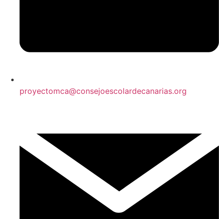
proyectomca@consejoescolardecanarias.org