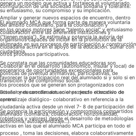
genera un modelo que activa y fortalece el voluntariado,
configuración de una sociedad más solidaria y tolerante.
su entusiasmo, su compromiso y su implicación.
Ampliar y generar nuevos espacios de encuentro, dentro
El alumnado MCA que forma parte de manera voluntaria
del ámbito comunitario, para la coordinación y
en los grupos motores tiene “talento social” y entusiasmo
colaboración entre las diferentes instituciones y
(“tienen magia”). Se estimula y potencia la autoría del
organismos capaces de incidir en la promoción de la
alumnado en sus procesos de participación y construcción
ciudadanía activa en el apoyo de la educación. Sumar con
ciudadanía.
otros procesos participativos.
Se constata que las comunidades educadoras son
Colaborar en el desarrollo (autonómico, insular y local) de
escenarios de oportunidades excepcionales para
políticas de juventud afirmativas, participativas, de
favorecer la participación real del alumnado si y solo si en
transición y de compromiso social.
los procesos que se generan son protagonizados con
Diseñar y desarrollar actuaciones desde el modelo de
actuaciones coordinadas en el proyecto educativo de
aprendizaje dialógico- colaborativo en referencia a la
centro.
ciudadanía activa desde un nivel 7- 8 de participación del
Se potencia la participación y compromisos compartidos
alumnado (confianza, colaboración, horizontalidad,
(objetivos y valores) desde el desarrollo de metodologías
autonomía, autoaprendizaje...).
activas en las que el alumnado MCA participa en todo el
proceso , toma las decisiones, elabora colaborativamente