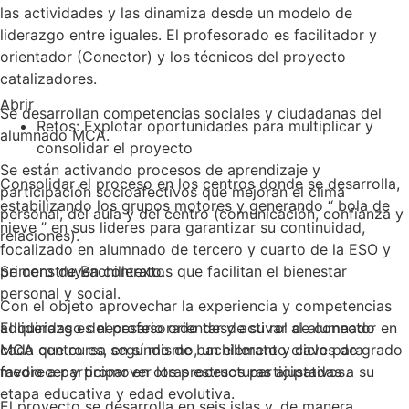
las actividades y las dinamiza desde un modelo de
liderazgo entre iguales. El profesorado es facilitador y
orientador (Conector) y los técnicos del proyecto
catalizadores.
Abrir
Se desarrollan competencias sociales y ciudadanas del
Retos: Explotar oportunidades para multiplicar y
alumnado MCA.
consolidar el proyecto
Se están activando procesos de aprendizaje y
Consolidar el proceso en los centros donde se desarrolla,
participación socioafectivos que mejoran el clima
estabilizando los grupos motores y generando “ bola de
personal, del aula y del centro (comunicación, confianza y
nieve ” en sus lideres para garantizar su continuidad,
relaciones).
focalizado en alumnado de tercero y cuarto de la ESO y
Se construyen contextos que facilitan el bienestar
primero de Bachillerato.
personal y social.
Con el objeto aprovechar la experiencia y competencias
El liderazgo del profesorado desde su rol de conector en
adquiridas es necesario orientar y activar al alumnado
cada centro es, en sí mismo, un elemento clave para
MCA que cursa segundo de bachillerato y ciclos de grado
favorecer y promover los procesos participativos.
medio a participar en otras estructuras ajustadas a su
etapa educativa y edad evolutiva.
El proyecto se desarrolla en seis islas y, de manera