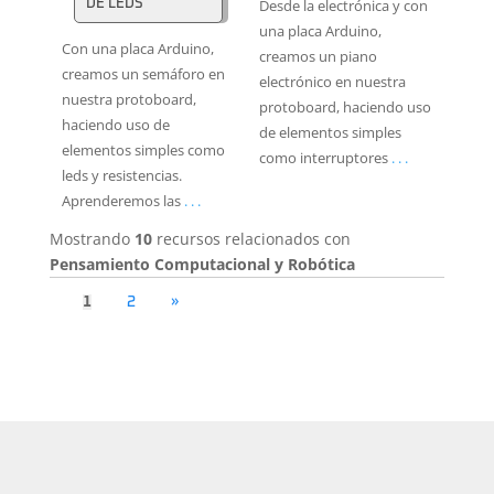
Desde la electrónica y con
DE LEDS
una placa Arduino,
Con una placa Arduino,
creamos un piano
creamos un semáforo en
electrónico en nuestra
nuestra protoboard,
protoboard, haciendo uso
haciendo uso de
de elementos simples
elementos simples como
como interruptores
. . .
leds y resistencias.
Aprenderemos las
. . .
Mostrando
10
recursos relacionados con
Pensamiento Computacional y Robótica
1
2
»