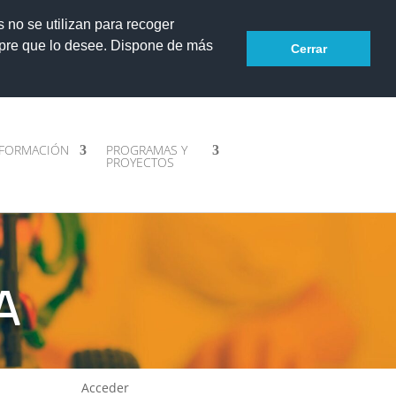
s no se utilizan para recoger
mpre que lo desee. Dispone de más
Cerrar
FORMACIÓN
PROGRAMAS Y
PROYECTOS
A
Acceder