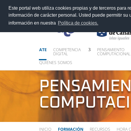
>
Este portal web utiliza cookies propias y de terceros para r
información de carácter personal. Usted puede permitir su
información en nuestra
Política de cookies.
ATE
COMPETENCIA
PENSAMIENTO
DIGITAL
COMPUTACIONAL
QUIÉNES SOMOS
PENSAMIE
COMPUTACI
INICIO
FORMACIÓN
RECURSOS
HORA 