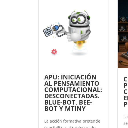
APU: INICIACIÓN
C
AL PENSAMIENTO
P
COMPUTACIONAL:
C
DESCONECTADAS.
E
BLUE-BOT, BEE-
P
BOT Y MTINY
La
La acción formativa pretende
se
sensibilizar al profesorado