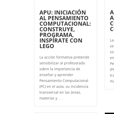
A
APU: INICIACIÓN
A
AL PENSAMIENTO
C
COMPUTACIONAL:
C
CONSTRUYE,
PROGRAMA,
INSPÍRATE CON
La
LEGO
se
so
La acción formativa pretende
en
sensibilizar al profesorado
Pe
sobre la importancia de
(P
enseñar y aprender
tr
Pensamiento Computacional
ma
(PC) en el aula, su incidencia
transversal en las áreas,
materias y
. . .