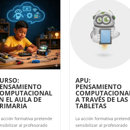
URSO:
APU:
ENSAMIENTO
PENSAMIENTO
OMPUTACIONAL
COMPUTACIONA
N EL AULA DE
A TRAVÉS DE LAS
RIMARIA
TABLETAS
 acción formativa pretende
La acción formativa preten
nsibilizar al profesorado
sensibilizar al profesorado