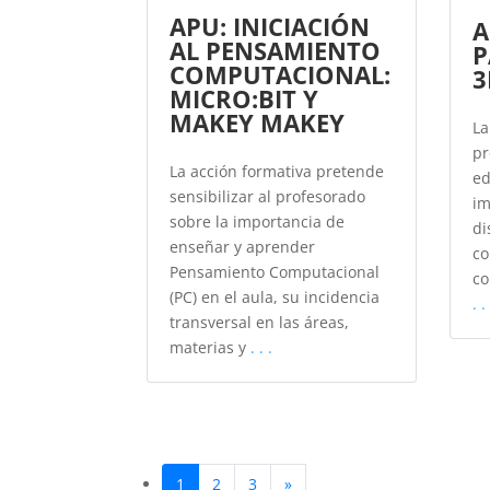
APU: INICIACIÓN
A
AL PENSAMIENTO
P
COMPUTACIONAL:
3
MICRO:BIT Y
MAKEY MAKEY
La
pr
La acción formativa pretende
ed
sensibilizar al profesorado
im
sobre la importancia de
di
enseñar y aprender
co
Pensamiento Computacional
co
(PC) en el aula, su incidencia
. .
transversal en las áreas,
materias y
. . .
1
2
3
»