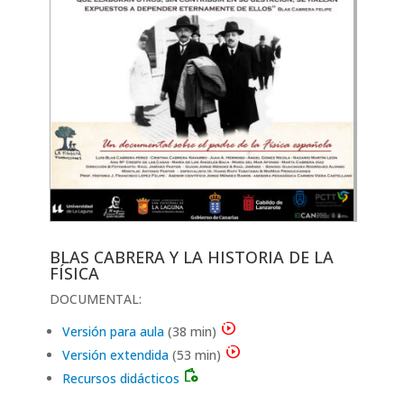
BLAS CABRERA Y LA HISTORIA DE LA
FÍSICA
DOCUMENTAL:
motion_play
Versión para aula
(38 min)
motion_play
Versión extendida
(53 min)
books_movies_and_music
Recursos didácticos