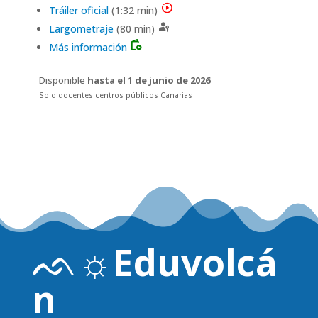
motion_play
Tráiler oficial
(1:32 min)
passkey
Largometraje
(80 min)
books_movies_and_music
Más información
Disponible
hasta el 1 de junio de 2026
Solo docentes centros públicos Canarias
ᨒ☼
Eduvolcá
n