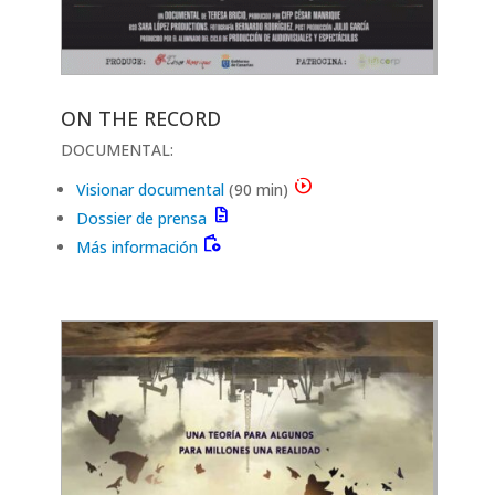
ON THE RECORD
DOCUMENTAL:
motion_play
Visionar documental
(90 min)
docs
Dossier de prensa
books_movies_and_music
Más información