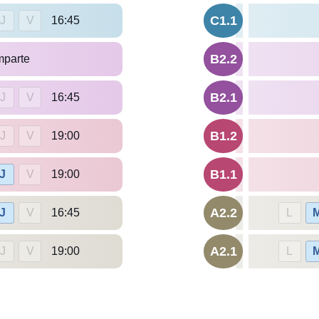
C1.1
J
V
16:45
B2.2
mparte
B2.1
J
V
16:45
B1.2
J
V
19:00
B1.1
J
V
19:00
A2.2
J
V
16:45
L
A2.1
J
V
19:00
L