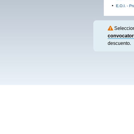
Selecci
convocatori
descuento.