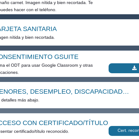
año carnet. Imagen nítida y bien recortada. Te
puedes hacer con el teléfono.
ARJETA SANITARIA
gen nítida y bien recortada.
ONSENTIMIENTO GSUITE
ma el ODT para usar Google Classroom y otras
icaciones.
ENORES, DESEMPLEO, DISCAPACIDAD…
 detalles más abajo.
CCESO CON CERTIFICADO/TÍTULO
Cert. reco
sentar certificado/título reconocido.