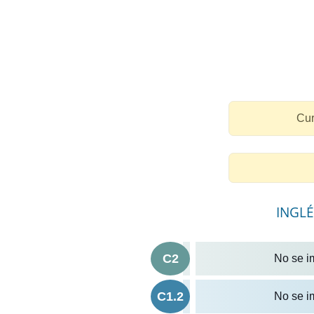
Cur
INGLÉ
C2
No se i
C1.2
No se i