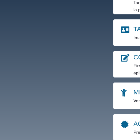
Tam
la 
T
Ima
C
Fir
apl
M
Ver
A
Pre