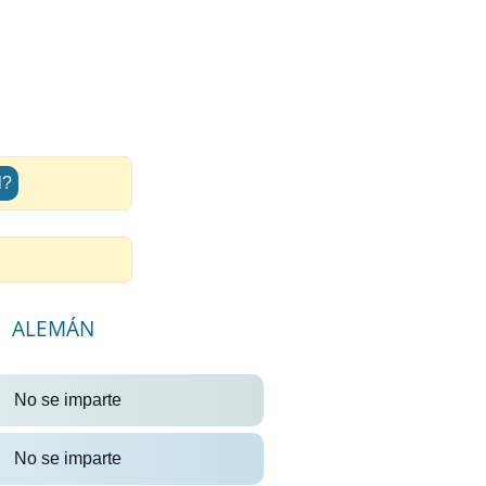
l?
ALEMÁN
No se imparte
No se imparte