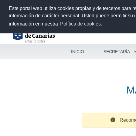
38011561@gobiernodecanarias.org
Este portal web utiliza cookies propias y de terceros para r
información de carácter personal. Usted puede permitir su
información en nuestra
Política de cookies.
Ir
Ir
INICIO
SECRETARÍA
a
al
la
contenido
navegación
M
Recom