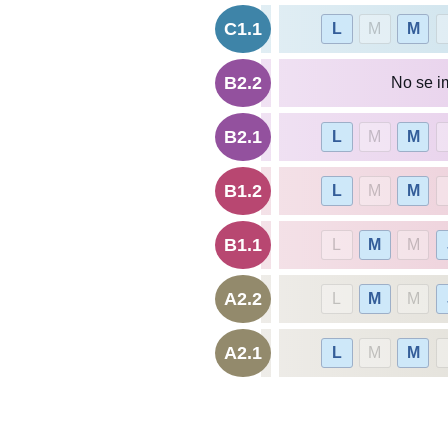
C1.1
L
M
M
B2.2
No se i
B2.1
L
M
M
B1.2
L
M
M
B1.1
L
M
M
A2.2
L
M
M
A2.1
L
M
M