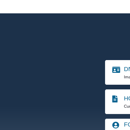
D
Ima
H
Cu
F