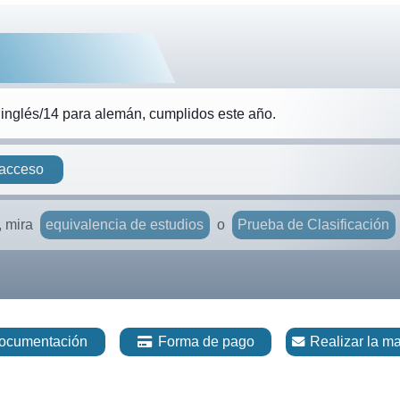
inglés/14 para alemán, cumplidos este año.
 acceso
equivalencia de estudios
Prueba de Clasificación
, mira
o
ocumentación
Forma de pago
Realizar la ma