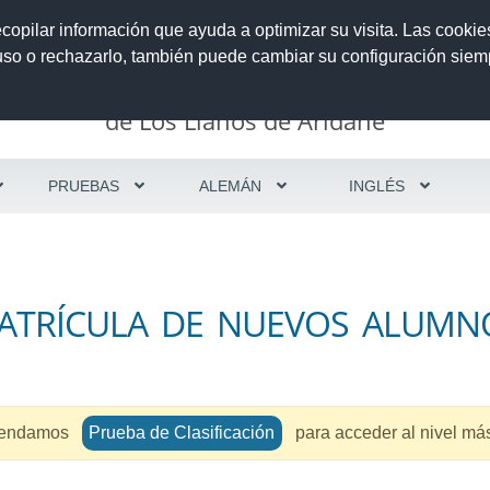
Modelo 700
Pincel Ekade
Face
ecopilar información que ayuda a optimizar su visita. Las cookie
 uso o rechazarlo, también puede cambiar su configuración sie
PRUEBAS
ALEMÁN
INGLÉS
ATRÍCULA DE NUEVOS ALUMN
endamos
Prueba de Clasificación
para acceder al nivel má