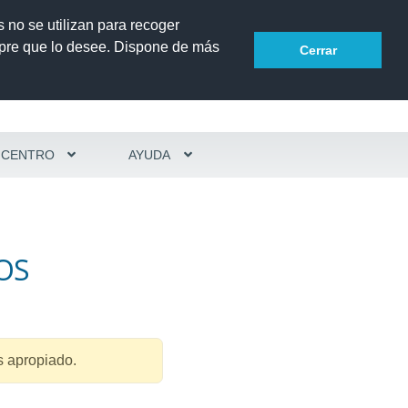
book
Dónde estamos
s no se utilizan para recoger
mpre que lo desee. Dispone de más
Cerrar
CENTRO
AYUDA
OS
s apropiado.