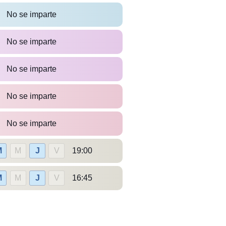
No se imparte
No se imparte
No se imparte
No se imparte
No se imparte
M
M
J
V
19:00
M
M
J
V
16:45