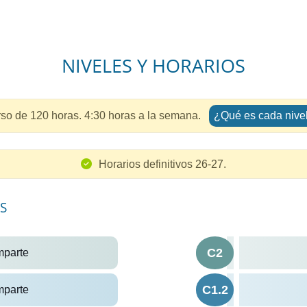
NIVELES Y HORARIOS
so de 120 horas. 4:30 horas a la semana.
¿Qué es cada nive
Horarios definitivos 26-27.
S
C2
mparte
C1.2
mparte