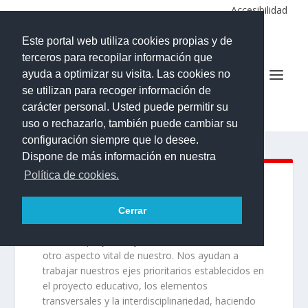
Accesibilidad
Este portal web utiliza cookies propias y de
terceros para recopilar información que
ayuda a optimizar su visita. Las cookies no
se utilizan para recoger información de
IES LA ALDEA DE SAN NICOLÁS
carácter personal. Usted puede permitir su
uso o rechazarlo, también puede cambiar su
configuración siempre que lo desee.
Dispone de más información en nuestra
Política de cookies.
PROYECTOS Y REDES
Cerrar
Nuestros proyectos y Red Canaria-InnovAS son
otro aspecto vital de nuestro. Nos ayudan a
trabajar nuestros ejes prioritarios establecidos en
el proyecto educativo, los elementos
transversales y la interdisciplinariedad, haciendo