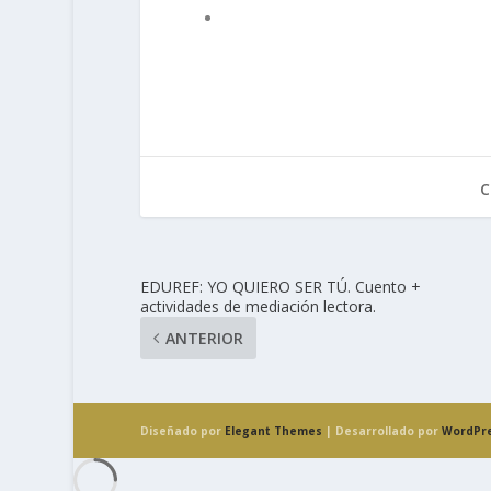
C
EDUREF: YO QUIERO SER TÚ. Cuento +
actividades de mediación lectora.
ANTERIOR
Diseñado por
Elegant Themes
| Desarrollado por
WordPr