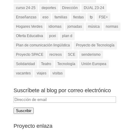
curso 24-25
deportes
Dirección
DUAL 23-24
Enseñanzas
eso
familias
fiestas
fp
FSE+
Hogares Verdes
idiomas
jornadas
música
normas
Oferta Educativa
pcei
plan d
Plan de comunicación lingüística
Proyecto de Tecnología
Proyecto SPACE
recreos
SCE
senderismo
Solidaridad
Teatro
Tecnología
Unión Europea
vacantes
viajes
visitas
Suscríbete al blog por correo electrónico
Dirección
de
Suscribir
email
Proyecto enlaza