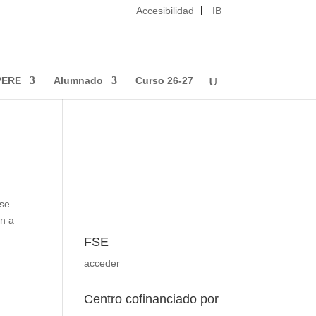
Accesibilidad
IB
s no se utilizan para recoger
mpre que lo desee. Dispone de más
Cerrar
PERE
Alumnado
Curso 26-27
 se
an a
FSE
acceder
Centro cofinanciado por