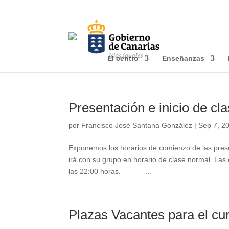
Este portal web utiliza cookies propias y de terceros para r
información de carácter personal. Usted puede permitir su
información en nuestra
Política de cookies.
El centro
Enseñanzas
Presentación e inicio de cl
por
Francisco José Santana González
|
Sep 7, 2
Exponemos los horarios de comienzo de las pres
irá con su grupo en horario de clase normal. Las
las 22:00 horas. ...
Plazas Vacantes para el cu