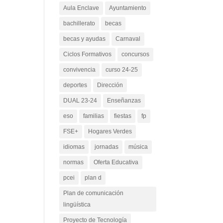
Aula Enclave
Ayuntamiento
bachillerato
becas
becas y ayudas
Carnaval
Ciclos Formativos
concursos
convivencia
curso 24-25
deportes
Dirección
DUAL 23-24
Enseñanzas
eso
familias
fiestas
fp
FSE+
Hogares Verdes
idiomas
jornadas
música
normas
Oferta Educativa
pcei
plan d
Plan de comunicación
lingüística
Proyecto de Tecnología