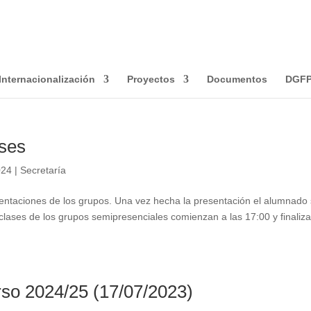
ecopilar información que ayuda a optimizar su visita. Las cookie
 uso o rechazarlo, también puede cambiar su configuración sie
Internacionalización
Proyectos
Documentos
DGF
ases
024
|
Secretaría
entaciones de los grupos. Una vez hecha la presentación el alumnado
 clases de los grupos semipresenciales comienzan a las 17:00 y finaliz
rso 2024/25 (17/07/2023)