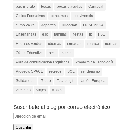
bachillerato
becas
becas y ayudas
Carnaval
Ciclos Formativos
concursos
convivencia
curso 24-25
deportes
Dirección
DUAL 23-24
Enseñanzas
eso
familias
fiestas
fp
FSE+
Hogares Verdes
idiomas
jornadas
música
normas
Oferta Educativa
pcei
plan d
Plan de comunicación lingüística
Proyecto de Tecnología
Proyecto SPACE
recreos
SCE
senderismo
Solidaridad
Teatro
Tecnología
Unión Europea
vacantes
viajes
visitas
Suscríbete al blog por correo electrónico
Dirección
de
Suscribir
email